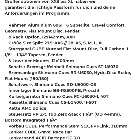
Größenoptionen von XXS bis XL haben wir
garantiert die richtige Passform für dich und deine
Anforderungen im Programm.
Rahmen Aluminium 6061 T6 Superlite, Gravel Comfort
Geometry, Flat Mount Disc, Fender
& Rack Option, 12x142mm, AXH
Größe Size Split: 27.5: XXS // 28: XS, S, M, L, XL
Starrgabel CUBE Nuroad Flat Mount Disc, Full Carbon, 1
1/8" - 1 1/4" Tapered, Fender
& Lowrider Mounts, 12x100mm
Schalt-/ Bremsgriffeinheit Shimano Cues ST-U6030
Bremsanlage Shimano Cues BR-U6030, Hydr. Disc Brake,
Flat Mount (180/180)
Schaltwerk Shimano Cues RD-U6000-GS
Innenlager Shimano BB-RS500PB, Pressfit
Kurbelgarnitur Shimano Cues FC-U6030-1, 40T
Kassette Shimano Cues CS-LG400, 11-50T
Kette KMC xGlide
Steuersatz VP Z-t, Top Zero-Stack 1 1/8" (OD 44mm),
Bottom Integrated 1 1/4"
Vorbau CUBE Performance Stem SLX, FPI-Link, 31.8mm
Lenker CUBE Gravel Race Bar
Lenkerband ACID Bartape CC 3.0