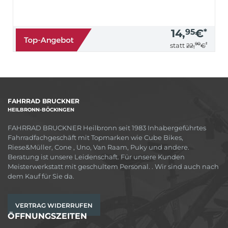
14,
95
€
*
90
*
statt
22,
€
FAHRRAD BRUCKNER
HEILBRONN-BÖCKINGEN
FAHRRAD BRUCKNER Heilbronn seit 1983 Inhabergeführtes
Fahrradfachgeschäft mit Topmarken wie Cube Bikes,
Riese&Müller, Cone , Uno, Van Raam, Puky und andere.
Beratung ist unsere Leidenschaft. Für unsere Kunden
Meisterwerkstatt mit geschultem Personal. . Wir sind auch nach
dem Kauf für Sie da.
VERTRAG WIDERRUFEN
ÖFFNUNGSZEITEN