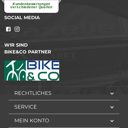
Ohne Ihre Hilfe wäre...
Kundenbewertungen
weiterlesen
verschiedener Quellen
SOCIAL MEDIA
WIR SIND
BIKE&CO PARTNER
RECHTLICHES
SERVICE
MEIN KONTO