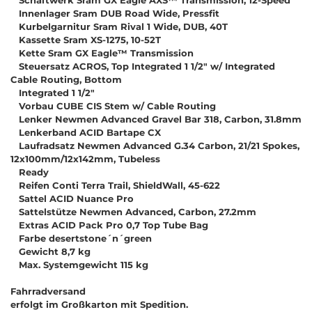
Innenlager Sram DUB Road Wide, Pressfit
Kurbelgarnitur Sram Rival 1 Wide, DUB, 40T
Kassette Sram XS-1275, 10-52T
Kette Sram GX Eagle™ Transmission
Steuersatz ACROS, Top Integrated 1 1/2" w/ Integrated
Cable Routing, Bottom
Integrated 1 1/2"
Vorbau CUBE CIS Stem w/ Cable Routing
Lenker Newmen Advanced Gravel Bar 318, Carbon, 31.8mm
Lenkerband ACID Bartape CX
Laufradsatz Newmen Advanced G.34 Carbon, 21/21 Spokes,
12x100mm/12x142mm, Tubeless
Ready
Reifen Conti Terra Trail, ShieldWall, 45-622
Sattel ACID Nuance Pro
Sattelstütze Newmen Advanced, Carbon, 27.2mm
Extras ACID Pack Pro 0,7 Top Tube Bag
Farbe desertstone´n´green
Gewicht 8,7 kg
Max. Systemgewicht 115 kg
Fahrradversand
erfolgt im Großkarton mit Spedition.