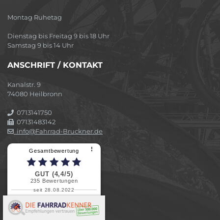
Montag Ruhetag
Dienstag bis Freitag 9 bis 18 Uhr
Samstag 9 bis 14 Uhr
ANSCHRIFT / KONTAKT
Kanalstr. 9
74080 Heilbronn
0713141750
07131483142
info@Fahrrad-Bruckner.de
⠇
Gesamtbewertung
GUT (4,4/5)
235
Bewertungen
seit 28.08.2022
Elvira B.
Superschnelle und freundliche
Pannenhilfe. Herzlichen Dank.