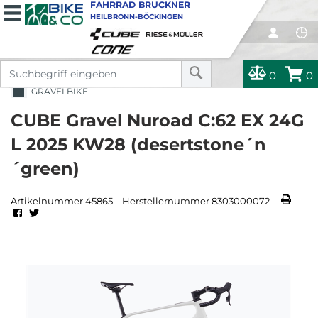
FAHRRAD BRUCKNER
HEILBRONN-BÖCKINGEN
0
0
GRAVELBIKE
CUBE Gravel Nuroad C:62 EX 24G
L 2025 KW28 (desertstone´n
´green)
Artikelnummer 45865
Herstellernummer 8303000072