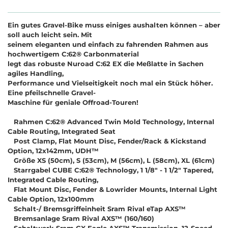
Ein gutes Gravel-Bike muss einiges aushalten können – aber
soll auch leicht sein. Mit
seinem eleganten und einfach zu fahrenden Rahmen aus
hochwertigem C:62® Carbonmaterial
legt das robuste Nuroad C:62 EX die Meßlatte in Sachen
agiles Handling,
Performance und Vielseitigkeit noch mal ein Stück höher.
Eine pfeilschnelle Gravel-
Maschine für geniale Offroad-Touren!
Rahmen C:62® Advanced Twin Mold Technology, Internal
Cable Routing, Integrated Seat
Post Clamp, Flat Mount Disc, Fender/Rack & Kickstand
Option, 12x142mm, UDH™
Größe XS (50cm), S (53cm), M (56cm), L (58cm), XL (61cm)
Starrgabel CUBE C:62® Technology, 1 1/8" - 1 1/2" Tapered,
Integrated Cable Routing,
Flat Mount Disc, Fender & Lowrider Mounts, Internal Light
Cable Option, 12x100mm
Schalt-/ Bremsgriffeinheit Sram Rival eTap AXS™
Bremsanlage Sram Rival AXS™ (160/160)
Schaltwerk Sram GX Eagle AXS™ Transmission, 12-Speed