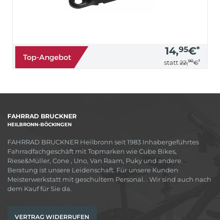
14,
95
€
*
90
*
statt
22,
€
FAHRRAD BRUCKNER
HEILBRONN-BÖCKINGEN
FAHRRAD BRUCKNER Heilbronn seit 1983 Inhabergeführtes
Fahrradfachgeschäft mit Topmarken wie Cube Bikes,
Riese&Müller, Cone , Uno, Van Raam, Puky und andere.
Beratung ist unsere Leidenschaft. Für unsere Kunden
Meisterwerkstatt mit geschultem Personal. . Wir sind auch nach
dem Kauf für Sie da.
VERTRAG WIDERRUFEN