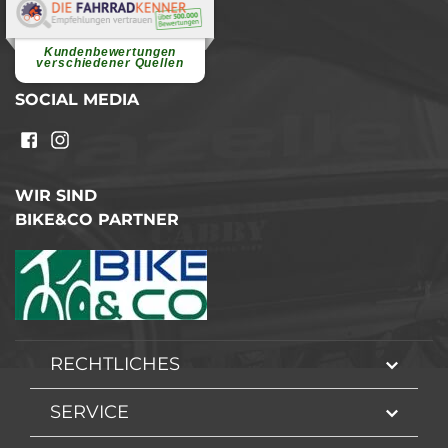
Elvira B.
Superschnelle und freundliche
Pannenhilfe. Herzlichen Dank.
Ohne Ihre Hilfe wäre...
Kundenbewertungen
weiterlesen
verschiedener Quellen
SOCIAL MEDIA
WIR SIND
BIKE&CO PARTNER
RECHTLICHES
SERVICE