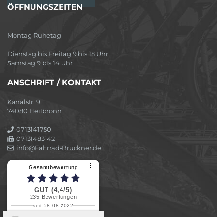
ÖFFNUNGSZEITEN
Montag Ruhetag
Dienstag bis Freitag 9 bis 18 Uhr
Samstag 9 bis 14 Uhr
ANSCHRIFT / KONTAKT
Kanalstr. 9
74080 Heilbronn
0713141750
07131483142
info@Fahrrad-Bruckner.de
⠇
Gesamtbewertung
GUT (4,4/5)
235
Bewertungen
seit 28.08.2022