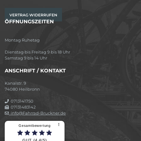
VERTRAG WIDERRUFEN
ÖFFNUNGSZEITEN
Montag Ruhetag
Dienstag bis Freitag 9 bis 18 Uhr
Samstag 9 bis 14 Uhr
ANSCHRIFT / KONTAKT
Kanalstr. 9
74080 Heilbronn
0713141750
07131483142
info@Fahrrad-Bruckner.de
⠇
Gesamtbewertung
GUT (4,4/5)