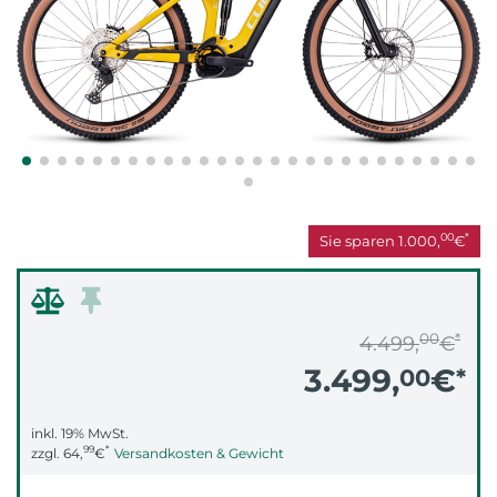
00
*
Sie sparen
1.000,
€
00
*
4.499,
€
3.499,
€
00
*
inkl. 19% MwSt.
99
*
zzgl.
64,
€
Versandkosten & Gewicht