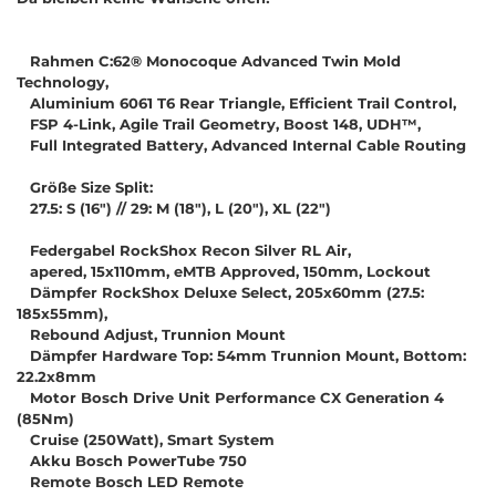
Rahmen C:62® Monocoque Advanced Twin Mold
Technology,
Aluminium 6061 T6 Rear Triangle, Efficient Trail Control,
FSP 4-Link, Agile Trail Geometry, Boost 148, UDH™,
Full Integrated Battery, Advanced Internal Cable Routing
Größe Size Split:
27.5: S (16") // 29: M (18"), L (20"), XL (22")
Federgabel RockShox Recon Silver RL Air,
apered, 15x110mm, eMTB Approved, 150mm, Lockout
Dämpfer RockShox Deluxe Select, 205x60mm (27.5:
185x55mm),
Rebound Adjust, Trunnion Mount
Dämpfer Hardware Top: 54mm Trunnion Mount, Bottom:
22.2x8mm
Motor Bosch Drive Unit Performance CX Generation 4
(85Nm)
Cruise (250Watt), Smart System
Akku Bosch PowerTube 750
Remote Bosch LED Remote