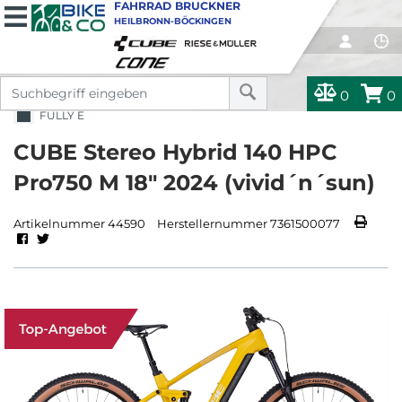
FAHRRAD BRUCKNER
HEILBRONN-BÖCKINGEN
0
0
FULLY E
CUBE Stereo Hybrid 140 HPC
Pro750 M 18" 2024 (vivid´n´sun)
Artikelnummer 44590
Herstellernummer 7361500077