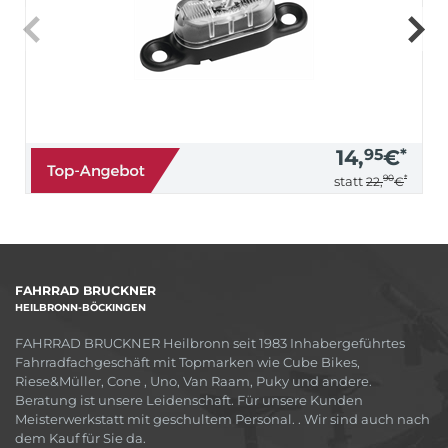
14,
95
€
*
90
*
statt
22,
€
FAHRRAD BRUCKNER
HEILBRONN-BÖCKINGEN
FAHRRAD BRUCKNER Heilbronn seit 1983 Inhabergeführtes
Fahrradfachgeschäft mit Topmarken wie Cube Bikes,
Riese&Müller, Cone , Uno, Van Raam, Puky und andere.
Beratung ist unsere Leidenschaft. Für unsere Kunden
Meisterwerkstatt mit geschultem Personal. . Wir sind auch nach
dem Kauf für Sie da.