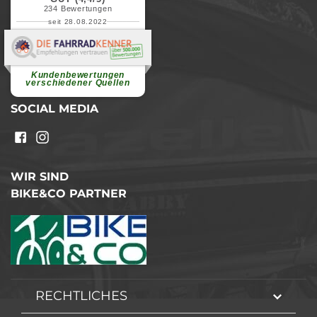
234
Bewertungen
seit 28.08.2022
Elvira B.
Superschnelle und freundliche
Pannenhilfe. Herzlichen Dank.
Ohne Ihre Hilfe wäre...
Kundenbewertungen
weiterlesen
verschiedener Quellen
SOCIAL MEDIA
WIR SIND
BIKE&CO PARTNER
RECHTLICHES