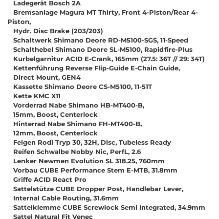
Ladegerät Bosch 2A
Bremsanlage Magura MT Thirty, Front 4-Piston/Rear 4-
Piston,
Hydr. Disc Brake (203/203)
Schaltwerk Shimano Deore RD-M5100-SGS, 11-Speed
Schalthebel Shimano Deore SL-M5100, Rapidfire-Plus
Kurbelgarnitur ACID E-Crank, 165mm (27.5: 36T // 29: 34T)
Kettenführung Reverse Flip-Guide E-Chain Guide,
Direct Mount, GEN4
Kassette Shimano Deore CS-M5100, 11-51T
Kette KMC X11
Vorderrad Nabe Shimano HB-MT400-B,
15mm, Boost, Centerlock
Hinterrad Nabe Shimano FH-MT400-B,
12mm, Boost, Centerlock
Felgen Rodi Tryp 30, 32H, Disc, Tubeless Ready
Reifen Schwalbe Nobby Nic, PerfL, 2.6
Lenker Newmen Evolution SL 318.25, 760mm
Vorbau CUBE Performance Stem E-MTB, 31.8mm
Griffe ACID React Pro
Sattelstütze CUBE Dropper Post, Handlebar Lever,
Internal Cable Routing, 31.6mm
Sattelklemme CUBE Screwlock Semi Integrated, 34.9mm
Sattel Natural Fit Venec