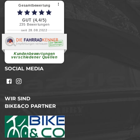
⠇
Gesamtbewertung
GUT (4,4/5)
235
Bewertungen
seit 28.08.2022
Elvira B.
Superschnelle und freundliche
Pannenhilfe. Herzlichen Dank.
Ohne Ihre Hilfe wäre...
Kundenbewertungen
weiterlesen
verschiedener Quellen
SOCIAL MEDIA
WIR SIND
BIKE&CO PARTNER