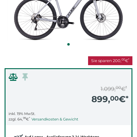
00
*
Sie sparen
200,
€
00
*
1.099,
€
899,
€
00
*
inkl. 19% MwSt.
99
*
zzgl.
64,
€
Versandkosten & Gewicht
Auf Lager - Auslieferung 2-14 Werktage