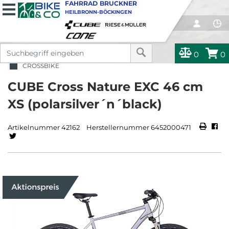
FAHRRAD BRUCKNER
HEILBRONN-BÖCKINGEN
0
0
CROSSBIKE
CUBE Cross Nature EXC 46 cm
XS (polarsilver´n´black)
Artikelnummer 42162
Herstellernummer 6452000471