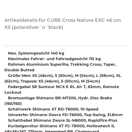
Artikeldetails für CUBE Cross Nature EXC 46 cm
XS (polarsilver´n´black)
Max. Systemgewicht 140 kg
Maximales Fahrer- und Fahrradgewicht 115 kg
Rahmen Aluminium Superlite, Trekking Cross, Taper,
Double Butted
Größe Men: XS (46cm), S (50cm), M (54cm), L (58cm), XL
(62cm), Trapeze: XS (46cm), S (50cm), M (54cm)
Federgabel SR Suntour NCX E RL Air T, 63mm, Remote
Lockout
Bremsanlage Shimano BR-MT200, Hydr. Disc Brake
(160/160)
Schaltwerk Shimano XT RD-T8000, 10-Speed
Umwerfer Shimano Deore FD-T6000, Top-Swing, 31.8mm
Schalthebel Shimano Deore SL-M6000, Rapidfire-Plus
Kurbelgarnitur Shimano XT FC-T8000, Hollowtech II,
48x36x26T, 175mm, Integrated BB, Chainguard