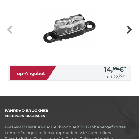
14,
95
€
*
90
*
statt
22,
€
FAHRRAD BRUCKNER
HEILBRONN-BÖCKINGEN
FAHRRAD BRUCKNER Heilbronn seit 1983 Inhabergeführtes
Fahrradfachgeschäft mit Topmarken wie Cube Bikes,
Riese&Müller, Cone , Uno, Van Raam, Puky und andere.