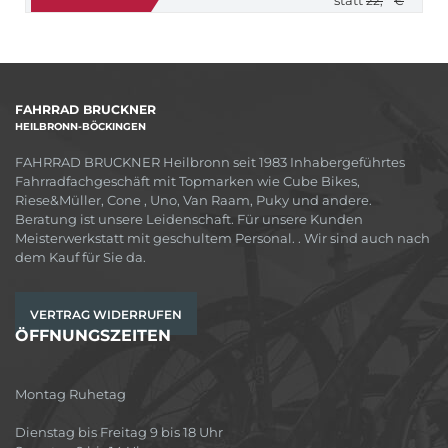
22,
€
FAHRRAD BRUCKNER
HEILBRONN-BÖCKINGEN
FAHRRAD BRUCKNER Heilbronn seit 1983 Inhabergeführtes
Fahrradfachgeschäft mit Topmarken wie Cube Bikes,
Riese&Müller, Cone , Uno, Van Raam, Puky und andere.
Beratung ist unsere Leidenschaft. Für unsere Kunden
Meisterwerkstatt mit geschultem Personal. . Wir sind auch nach
dem Kauf für Sie da.
VERTRAG WIDERRUFEN
ÖFFNUNGSZEITEN
Montag Ruhetag
Dienstag bis Freitag 9 bis 18 Uhr