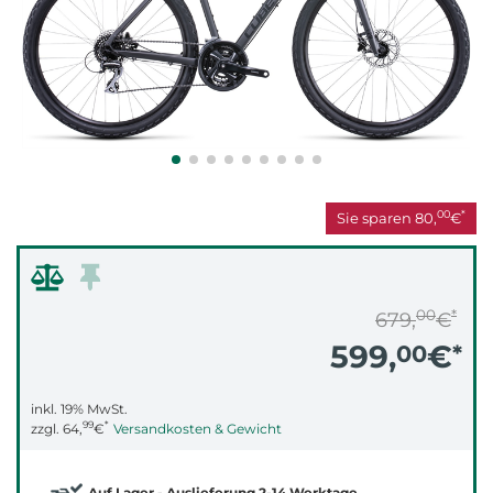
00
*
Sie sparen
80,
€
00
*
679,
€
599,
€
00
*
inkl. 19% MwSt.
99
*
zzgl.
64,
€
Versandkosten & Gewicht
Auf Lager - Auslieferung 2-14 Werktage