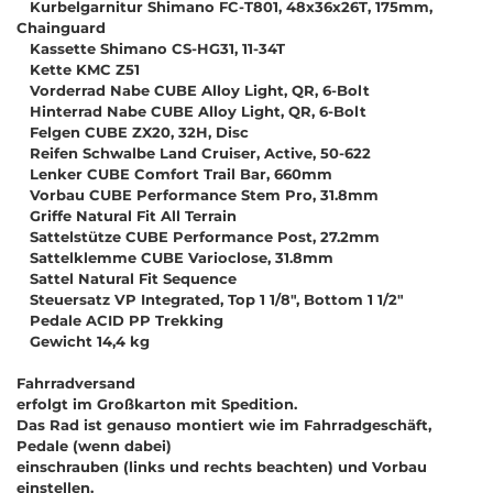
Kurbelgarnitur Shimano FC-T801, 48x36x26T, 175mm,
Chainguard
Kassette Shimano CS-HG31, 11-34T
Kette KMC Z51
Vorderrad Nabe CUBE Alloy Light, QR, 6-Bolt
Hinterrad Nabe CUBE Alloy Light, QR, 6-Bolt
Felgen CUBE ZX20, 32H, Disc
Reifen Schwalbe Land Cruiser, Active, 50-622
Lenker CUBE Comfort Trail Bar, 660mm
Vorbau CUBE Performance Stem Pro, 31.8mm
Griffe Natural Fit All Terrain
Sattelstütze CUBE Performance Post, 27.2mm
Sattelklemme CUBE Varioclose, 31.8mm
Sattel Natural Fit Sequence
Steuersatz VP Integrated, Top 1 1/8", Bottom 1 1/2"
Pedale ACID PP Trekking
Gewicht 14,4 kg
Fahrradversand
erfolgt im Großkarton mit Spedition.
Das Rad ist genauso montiert wie im Fahrradgeschäft,
Pedale (wenn dabei)
einschrauben (links und rechts beachten) und Vorbau
einstellen.