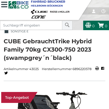
FAHRRAD BRUCKNER
HEILBRONN-BÖCKINGEN
0
0
SONSTIGE E
CUBE GebrauchtTrike Hybrid
Family 70kg CX300-750 2023
(swampgrey´n´black)
Artikelnummer 43025
Herstellernummer 6896220578