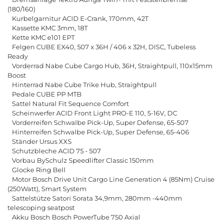
(180/160)
Kurbelgarnitur ACID E-Crank, 170mm, 42T
Kassette KMC 3mm, 18T
Kette KMC e101 EPT
Felgen CUBE EX40, 507 x 36H / 406 x 32H, DISC, Tubeless
Ready
Vorderrad Nabe Cube Cargo Hub, 36H, Straightpull, 110x15mm
Boost
Hinterrad Nabe Cube Trike Hub, Straightpull
Pedale CUBE PP MTB
Sattel Natural Fit Sequence Comfort
Scheinwerfer ACID Front Light PRO-E 110, 5-16V, DC
Vorderreifen Schwalbe Pick-Up, Super Defense, 65-507
Hinterreifen Schwalbe Pick-Up, Super Defense, 65-406
Ständer Ursus XXS
Schutzbleche ACID 75 - 507
Vorbau BySchulz Speedlifter Classic 150mm
Glocke Ring Bell
Motor Bosch Drive Unit Cargo Line Generation 4 (85Nm) Cruise
(250Watt), Smart System
Sattelstütze Satori Sorata 34,9mm, 280mm -440mm
telescoping seatpost
Akku Bosch Bosch PowerTube 750 Axial