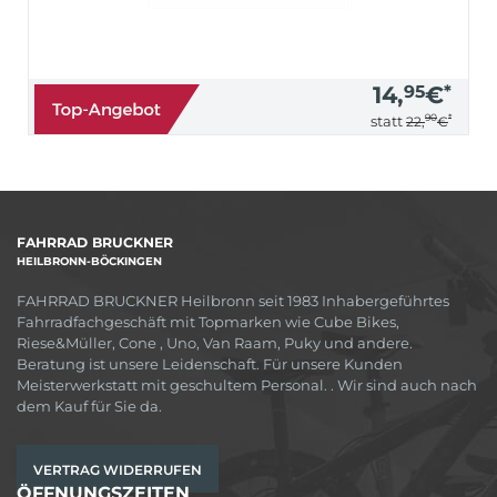
14,
95
€
*
90
*
statt
22,
€
FAHRRAD BRUCKNER
HEILBRONN-BÖCKINGEN
FAHRRAD BRUCKNER Heilbronn seit 1983 Inhabergeführtes
Fahrradfachgeschäft mit Topmarken wie Cube Bikes,
Riese&Müller, Cone , Uno, Van Raam, Puky und andere.
Beratung ist unsere Leidenschaft. Für unsere Kunden
Meisterwerkstatt mit geschultem Personal. . Wir sind auch nach
dem Kauf für Sie da.
VERTRAG WIDERRUFEN
ÖFFNUNGSZEITEN