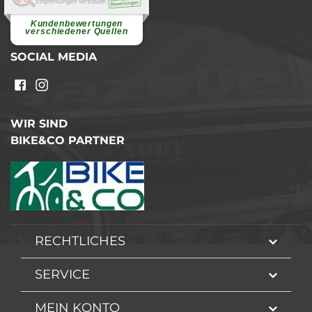
Superschnelle und freundliche
Pannenhilfe. Herzlichen Dank.
Ohne Ihre Hilfe wäre...
Kundenbewertungen
weiterlesen
verschiedener Quellen
SOCIAL MEDIA
WIR SIND
BIKE&CO PARTNER
RECHTLICHES
SERVICE
MEIN KONTO