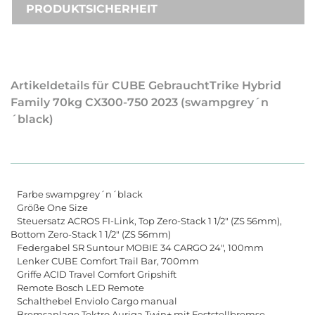
PRODUKTSICHERHEIT
Artikeldetails für CUBE GebrauchtTrike Hybrid
Family 70kg CX300-750 2023 (swampgrey´n
´black)
Farbe swampgrey´n´black
Größe One Size
Steuersatz ACROS FI-Link, Top Zero-Stack 1 1/2" (ZS 56mm),
Bottom Zero-Stack 1 1/2" (ZS 56mm)
Federgabel SR Suntour MOBIE 34 CARGO 24", 100mm
Lenker CUBE Comfort Trail Bar, 700mm
Griffe ACID Travel Comfort Gripshift
Remote Bosch LED Remote
Schalthebel Enviolo Cargo manual
Bremsanlage Tektro Auriga Twin+ mit Feststellbremse