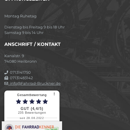
Montag Ruhetag
Dienstag bis Freitag 9 bis 18 Uhr
Samstag 9 bis 14 Uhr
ANSCHRIFT / KONTAKT
Kanalstr. 9
74080 Heilbronn
0713141750
07131483142
info@Fahrrad-Bruckner.de
⠇
Gesamtbewertung
GUT (4,4/5)
235
Bewertungen
seit 28.08.2022
Elvira B.