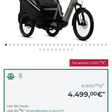
00
*
Sie sparen
2.500,
€
00
*
6.999,
€
4.499,
€
00
*
inkl. 19% MwSt.
99
*
zzgl.
64,
€
Versandkosten & Gewicht