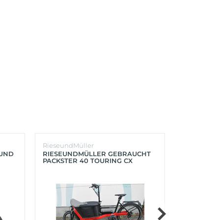
RieseundMüller
Burley
OUND
RIESEUNDMÜLLER GEBRAUCHT
BURLEY K
PACKSTER 40 TOURING CX
´LITE X 2 
500+ZUBEHÖR (RACING RED)
(AQUA)