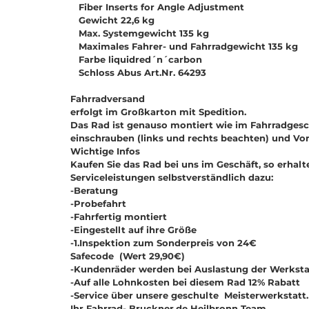
Fiber Inserts for Angle Adjustment
Gewicht 22,6 kg
Max. Systemgewicht 135 kg
Maximales Fahrer- und Fahrradgewicht 135 kg
Farbe liquidred´n´carbon
Schloss Abus Art.Nr. 64293
Fahrradversand
erfolgt im Großkarton mit Spedition.
Das Rad ist genauso montiert wie im Fahrradgesc
einschrauben (links und rechts beachten) und Vo
Wichtige Infos
Kaufen Sie das Rad bei uns im Geschäft, so erhalt
Serviceleistungen selbstverständlich dazu:
-Beratung
-Probefahrt
-Fahrfertig montiert
-Eingestellt auf ihre Größe
-1.Inspektion zum Sonderpreis von 24€
Safecode (Wert 29,90€)
-Kundenräder werden bei Auslastung der Werksta
-Auf alle Lohnkosten bei diesem Rad 12% Rabatt
-Service über unsere geschulte Meisterwerkstatt.
Ihr Fahrrad- Bruckner.de Heilbronn Team