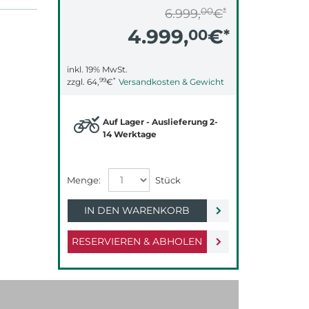
00
*
6.999,
€
4.999,
€
00
*
inkl. 19% MwSt.
99
*
zzgl.
64,
€
Versandkosten & Gewicht
Auf Lager - Auslieferung 2-
14 Werktage
IN DEN WARENKORB
RESERVIEREN & ABHOLEN