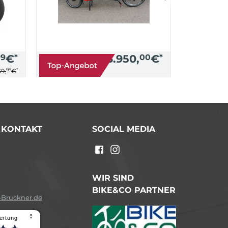
99
€
*
3.950,
00
€
*
99
*
9,
€
/ KONTAKT
SOCIAL MEDIA
n
WIR SIND
BIKE&CO PARTNER
Bruckner.de
⠇
ertung