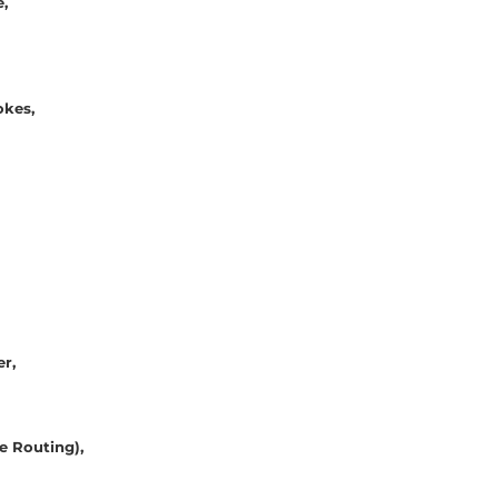
,
kes,
r,
e Routing),