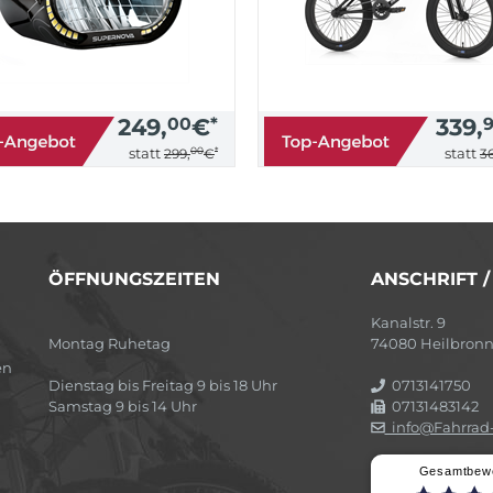
249,
00
€
*
339,
00
*
statt
statt
299,
€
36
ÖFFNUNGSZEITEN
ANSCHRIFT 
Kanalstr. 9
Montag Ruhetag
74080 Heilbron
en
Dienstag bis Freitag 9 bis 18 Uhr
0713141750
Samstag 9 bis 14 Uhr
07131483142
info@Fahrrad-
Gesamtbew