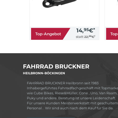
14,
95
€
*
90
*
statt
22,
€
FAHRRAD BRUCKNER
HEILBRONN-BÖCKINGEN
FAHRRAD BRUCKNER Heilbronn seit 1983
Inhabergeführtes Fahrradfachgeschäft mit Topmark
wie Cube Bikes, Riese&Müller, Cone , Uno, Van Raam,
Puky und andere. Beratung ist unsere Leidenschaft.
Für unsere Kunden Meisterwerkstatt mit geschultem
Personal. . Wir sind auch nach dem Kauf für Sie da.