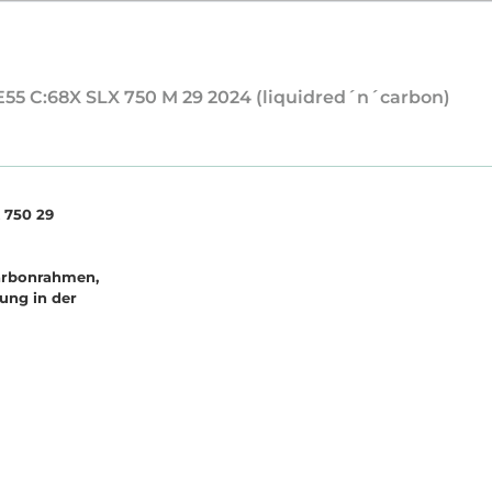
E55 C:68X SLX 750 M 29 2024 (liquidred´n´carbon)
7
5
0
2
9
a
r
b
o
n
r
a
h
m
e
n
,
u
n
g
i
n
d
e
r