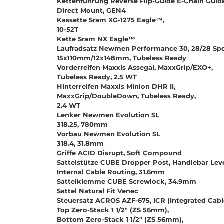
Kettenführung Reverse Flip-Guide E-Chain Guide
Direct Mount, GEN4
Kassette Sram XG-1275 Eagle™,
10-52T
Kette Sram NX Eagle™
Laufradsatz Newmen Performance 30, 28/28 Spo
15x110mm/12x148mm, Tubeless Ready
Vorderreifen Maxxis Assegai, MaxxGrip/EXO+,
Tubeless Ready, 2.5 WT
Hinterreifen Maxxis Minion DHR II,
MaxxGrip/DoubleDown, Tubeless Ready,
2.4 WT
Lenker Newmen Evolution SL
318.25, 780mm
Vorbau Newmen Evolution SL
318.4, 31.8mm
Griffe ACID Disrupt, Soft Compound
Sattelstütze CUBE Dropper Post, Handlebar Leve
Internal Cable Routing, 31.6mm
Sattelklemme CUBE Screwlock, 34.9mm
Sattel Natural Fit Venec
Steuersatz ACROS AZF-675, ICR (Integrated Cabl
Top Zero-Stack 1 1/2" (ZS 56mm),
Bottom Zero-Stack 1 1/2" (ZS 56mm),