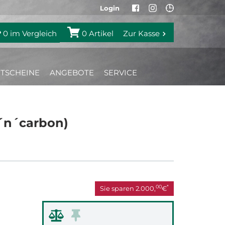
Login
0
im Vergleich
0
Artikel
Zur Kasse
TSCHEINE
ANGEBOTE
SERVICE
d´n´carbon)
00
*
Sie sparen
2.000,
€