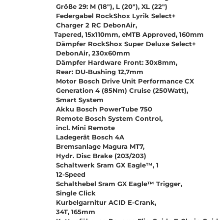
Größe 29: M (18"), L (20"), XL (22")
Federgabel RockShox Lyrik Select+
Charger 2 RC DebonAir,
Tapered, 15x110mm, eMTB Approved, 160mm
Dämpfer RockShox Super Deluxe Select+
DebonAir, 230x60mm
Dämpfer Hardware Front: 30x8mm,
Rear: DU-Bushing 12,7mm
Motor Bosch Drive Unit Performance CX
Generation 4 (85Nm) Cruise (250Watt),
Smart System
Akku Bosch PowerTube 750
Remote Bosch System Control,
incl. Mini Remote
Ladegerät Bosch 4A
Bremsanlage Magura MT7,
Hydr. Disc Brake (203/203)
Schaltwerk Sram GX Eagle™, 1
12-Speed
Schalthebel Sram GX Eagle™ Trigger,
Single Click
Kurbelgarnitur ACID E-Crank,
34T, 165mm