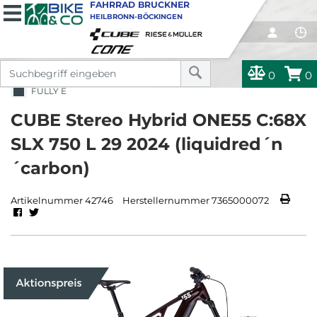
FAHRRAD BRUCKNER
HEILBRONN-BÖCKINGEN
0
0
FULLY E
CUBE Stereo Hybrid ONE55 C:68X
SLX 750 L 29 2024 (liquidred´n
´carbon)
Artikelnummer 42746
Herstellernummer 7365000072