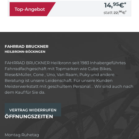
14,
95
€
*
90
*
statt
22,
€
FAHRRAD BRUCKNER
HEILBRONN-BÖCKINGEN
FAHRRAD BRUCKNER Heilbronn seit 1983 Inhabergeführtes
Fahrradfachgeschäft mit Topmarken wie Cube Bikes,
Riese&Müller, Cone , Uno, Van Raam, Puky und andere.
Beratung ist unsere Leidenschaft. Für unsere Kunden
Meisterwerkstatt mit geschultem Personal. . Wir sind auch nach
dem Kauf für Sie da.
VERTRAG WIDERRUFEN
ÖFFNUNGSZEITEN
Montag Ruhetag