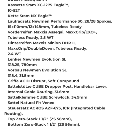
Kassette Sram XG-1275 Eagle™,
10-52T
Kette Sram NX Eagle™
Laufradsatz Newmen Performance 30, 28/28 Spokes,
15x110mm/12x148mm, Tubeless Ready
Vorderreifen Maxxis Assegai, MaxxGrip/EXO+,
Tubeless Ready, 2.5 WT
Hinterreifen Maxxis Minion DHR II,
MaxxGrip/DoubleDown, Tubeless Ready,
2.4 WT
Lenker Newmen Evolution SL
318.25, 780mm
Vorbau Newmen Evolution SL
318.4, 31.8mm
Griffe ACID Disrupt, Soft Compound
Sattelstütze CUBE Dropper Post, Handlebar Lever,
Internal Cable Routing, 31.6mm
Sattelklemme CUBE Screwlock, 34.9mm
Sattel Natural Fit Venec
Steuersatz ACROS AZF-675, ICR (Integrated Cable
Routing),
Top Zero-Stack 1 1/2" (ZS 56mm),
Bottom Zero-Stack 1 1/2" (ZS 56mm),