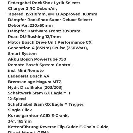
Federgabel RockShox Lyrik Select+
Charger 2 RC DebonAir,
Tapered, 15x110mm, eMTB Approved, 160mm
Dämpfer RockShox Super Deluxe Select+
DebonAir, 230x60mm
Dämpfer Hardware Front: 30x8mm,
Rear: DU-Bushing 12,7mm
Motor Bosch Drive Unit Performance CX
Generation 4 (85Nm) Cruise (250Watt),
Smart System
Akku Bosch PowerTube 750
Remote Bosch System Control,
incl. Mini Remote
Ladegerät Bosch 4A
Bremsanlage Magura MT7,
Hydr. Disc Brake (203/203)
Schaltwerk Sram GX Eagle™, 1
12-Speed
Schalthebel Sram GX Eagle™ Trigger,
Single Click
Kurbelgarnitur ACID E-Crank,
34T, 165mm
Kettenführung Reverse Flip-Guide E-Chain Guide,
Direct Mount, GEN4