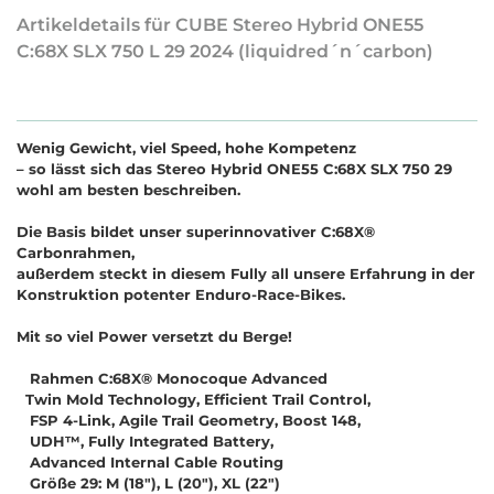
Artikeldetails für CUBE Stereo Hybrid ONE55
C:68X SLX 750 L 29 2024 (liquidred´n´carbon)
Wenig Gewicht, viel Speed, hohe Kompetenz
–
s
o
l
ä
s
s
t
s
i
c
h
d
a
s
S
t
e
r
e
o
H
y
b
r
i
d
O
N
E
5
5
C
:
6
8
X
S
L
X
7
5
0
2
9
w
o
h
l
a
m
b
e
s
t
e
n
b
e
s
c
h
r
e
i
b
e
n
.
D
i
e
B
a
s
i
s
b
i
l
d
e
t
u
n
s
e
r
s
u
p
e
r
i
n
n
o
v
a
t
i
v
e
r
C
:
6
8
X
®
C
a
r
b
o
n
r
a
h
m
e
n
,
a
u
ß
e
r
d
e
m
s
t
e
c
k
t
i
n
d
i
e
s
e
m
F
u
l
l
y
a
l
l
u
n
s
e
r
e
E
r
f
a
h
r
u
n
g
i
n
d
e
r
K
o
n
s
t
r
u
k
t
i
o
n
p
o
t
e
n
t
e
r
E
n
d
u
r
o
-
R
a
c
e
-
B
i
k
e
s
.
M
i
t
s
o
v
i
e
l
P
o
w
e
r
v
e
r
s
e
t
z
t
d
u
B
e
r
g
e
!
Rahmen C:68X® Monocoque Advanced
Twin Mold Technology, Efficient Trail Control,
FSP 4-Link, Agile Trail Geometry, Boost 148,
UDH™, Fully Integrated Battery,
Advanced Internal Cable Routing
Größe 29: M (18"), L (20"), XL (22")