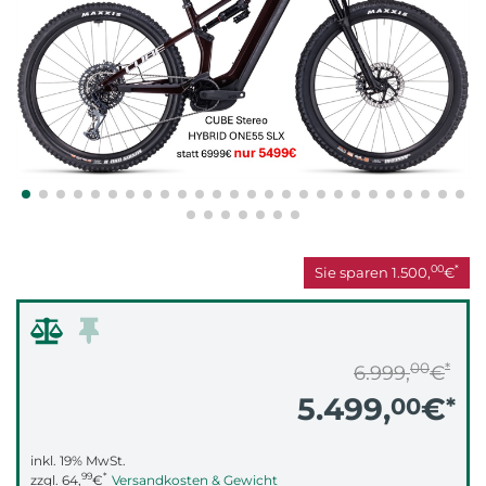
00
*
Sie sparen
1.500,
€
00
*
6.999,
€
5.499,
€
00
*
inkl. 19% MwSt.
99
*
zzgl.
64,
€
Versandkosten & Gewicht