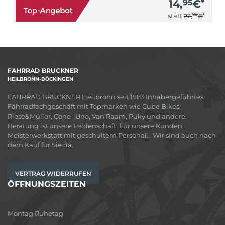
14,
95
€
*
90
*
statt
22,
€
FAHRRAD BRUCKNER
HEILBRONN-BÖCKINGEN
FAHRRAD BRUCKNER Heilbronn seit 1983 Inhabergeführtes
Fahrradfachgeschäft mit Topmarken wie Cube Bikes,
Riese&Müller, Cone , Uno, Van Raam, Puky und andere.
Beratung ist unsere Leidenschaft. Für unsere Kunden
Meisterwerkstatt mit geschultem Personal. . Wir sind auch nach
dem Kauf für Sie da.
VERTRAG WIDERRUFEN
ÖFFNUNGSZEITEN
Montag Ruhetag