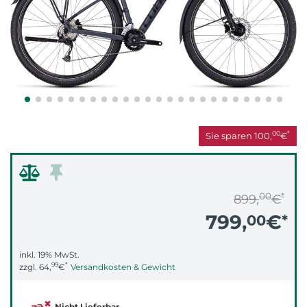
00
*
Sie sparen
100,
€
00
*
899,
€
799,
€
00
*
inkl. 19% MwSt.
99
*
zzgl.
64,
€
Versandkosten & Gewicht
Nicht Lieferbar