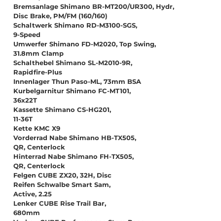
Bremsanlage Shimano BR-MT200/UR300, Hydr,
Disc Brake, PM/FM (160/160)
Schaltwerk Shimano RD-M3100-SGS,
9-Speed
Umwerfer Shimano FD-M2020, Top Swing,
31.8mm Clamp
Schalthebel Shimano SL-M2010-9R,
Rapidfire-Plus
Innenlager Thun Paso-ML, 73mm BSA
Kurbelgarnitur Shimano FC-MT101,
36x22T
Kassette Shimano CS-HG201,
11-36T
Kette KMC X9
Vorderrad Nabe Shimano HB-TX505,
QR, Centerlock
Hinterrad Nabe Shimano FH-TX505,
QR, Centerlock
Felgen CUBE ZX20, 32H, Disc
Reifen Schwalbe Smart Sam,
Active, 2.25
Lenker CUBE Rise Trail Bar,
680mm