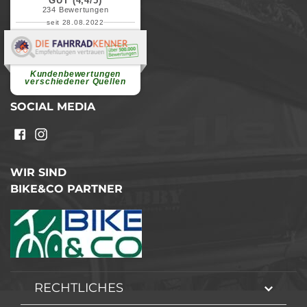
GUT (4,4/5)
234
Bewertungen
seit 28.08.2022
Elvira B.
Superschnelle und freundliche
Pannenhilfe. Herzlichen Dank.
Ohne Ihre Hilfe wäre...
Kundenbewertungen
weiterlesen
verschiedener Quellen
SOCIAL MEDIA
WIR SIND
BIKE&CO PARTNER
RECHTLICHES