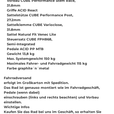
Vorbau CUBE Performance Stem Race,
31.8mm
Griffe ACID React
Sattelstütze CUBE Performance Post,
27.2mm
Sattelklemme CUBE Varioclose,
31.8mm
Sattel Natural Fit Venec Lite
Steuersatz CUBE FPH868,
Semi-Integrated
Pedale ACID PP MTB
Gewicht 13,8 kg
Max. Systemgewicht 150 kg
Maximales Fahrer- und Fahrradgewicht 115 kg
Farbe graphite´n´metal
Fahrradversand
erfolgt im Großkarton mit Spedition.
Das Rad ist genauso montiert wie im Fahrradgeschäft,
Pedale (wenn dabei)
einschrauben (links und rechts beachten) und Vorbau
einstellen.
Wichtige Infos
Kaufen Sie das Rad bei uns im Geschäft, so erhalten Sie