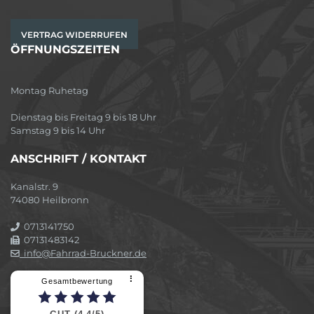
VERTRAG WIDERRUFEN
ÖFFNUNGSZEITEN
Montag Ruhetag
Dienstag bis Freitag 9 bis 18 Uhr
Samstag 9 bis 14 Uhr
ANSCHRIFT / KONTAKT
Kanalstr. 9
74080 Heilbronn
0713141750
07131483142
info@Fahrrad-Bruckner.de
⠇
Gesamtbewertung