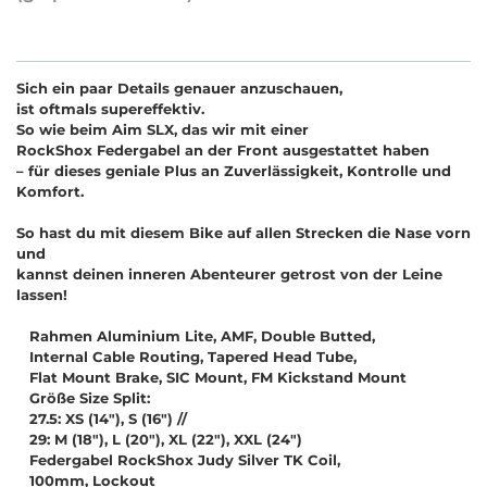
Sich ein paar Details genauer anzuschauen,
ist oftmals supereffektiv.
So wie beim Aim SLX, das wir mit einer
RockShox Federgabel an der Front ausgestattet haben
–
f
ü
r
d
i
e
s
e
s
g
e
n
i
a
l
e
P
l
u
s
a
n
Z
u
v
e
r
l
ä
s
s
i
g
k
e
i
t
,
K
o
n
t
r
o
l
l
e
u
n
d
K
o
m
f
o
r
t
.
S
o
h
a
s
t
d
u
m
i
t
d
i
e
s
e
m
B
i
k
e
a
u
f
a
l
l
e
n
S
t
r
e
c
k
e
n
d
i
e
N
a
s
e
v
o
r
n
u
n
d
k
a
n
n
s
t
d
e
i
n
e
n
i
n
n
e
r
e
n
A
b
e
n
t
e
u
r
e
r
g
e
t
r
o
s
t
v
o
n
d
e
r
L
e
i
n
e
l
a
s
s
e
n
!
Rahmen Aluminium Lite, AMF, Double Butted,
Internal Cable Routing, Tapered Head Tube,
Flat Mount Brake, SIC Mount, FM Kickstand Mount
Größe Size Split:
27.5: XS (14"), S (16") //
29: M (18"), L (20"), XL (22"), XXL (24")
Federgabel RockShox Judy Silver TK Coil,
100mm, Lockout