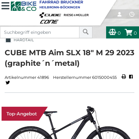
FAHRRAD BRUCKNER
HEILBRONN-BÖCKINGEN
0
0
HARDTAIL
CUBE MTB Aim SLX 18" M 29 2023
(graphite´n´metal)
Artikelnummer 41896
Herstellernummer 6015000455