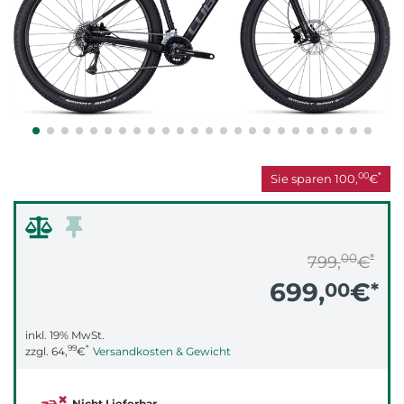
00
*
Sie sparen
100,
€
00
*
799,
€
699,
€
00
*
inkl. 19% MwSt.
99
*
zzgl.
64,
€
Versandkosten & Gewicht
Nicht Lieferbar