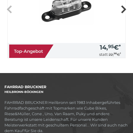
14,
95
€
*
90
*
statt
22,
€
FAHRRAD BRUCKNER
HEILBRONN-BÖCKINGEN
FAHRRAD BRUCKNER Heilbronn seit 1983 Inhabergeführtes
Fahrradfachgeschäft mit Topmarken wie Cube Bikes,
Riese&Müller, Cone , Uno, Van Raam, Puky und andere.
Beratung ist unsere Leidenschaft. Für unsere Kunden
Meisterwerkstatt mit geschultem Personal. . Wir sind auch nach
dem Kauf für Sie da.