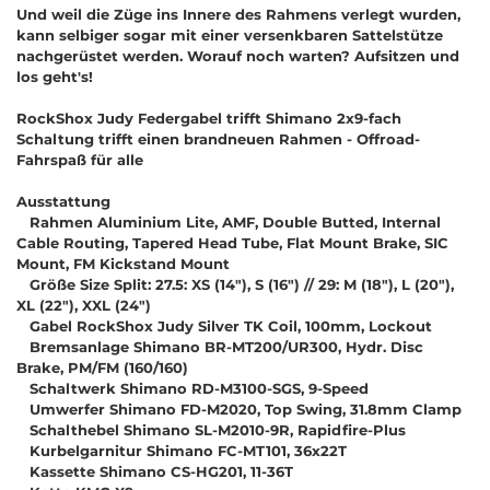
Und weil die Züge ins Innere des Rahmens verlegt wurden,
kann selbiger sogar mit einer versenkbaren Sattelstütze
nachgerüstet werden. Worauf noch warten? Aufsitzen und
los geht's!
RockShox Judy Federgabel trifft Shimano 2x9-fach
Schaltung trifft einen brandneuen Rahmen - Offroad-
Fahrspaß für alle
Ausstattung
Rahmen Aluminium Lite, AMF, Double Butted, Internal
Cable Routing, Tapered Head Tube, Flat Mount Brake, SIC
Mount, FM Kickstand Mount
Größe Size Split: 27.5: XS (14"), S (16") // 29: M (18"), L (20"),
XL (22"), XXL (24")
Gabel RockShox Judy Silver TK Coil, 100mm, Lockout
Bremsanlage Shimano BR-MT200/UR300, Hydr. Disc
Brake, PM/FM (160/160)
Schaltwerk Shimano RD-M3100-SGS, 9-Speed
Umwerfer Shimano FD-M2020, Top Swing, 31.8mm Clamp
Schalthebel Shimano SL-M2010-9R, Rapidfire-Plus
Kurbelgarnitur Shimano FC-MT101, 36x22T
Kassette Shimano CS-HG201, 11-36T