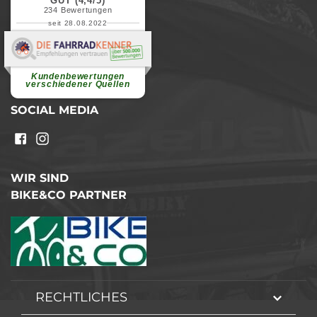
GUT (4,4/5)
234
Bewertungen
seit 28.08.2022
Elvira B.
Superschnelle und freundliche
Pannenhilfe. Herzlichen Dank.
Ohne Ihre Hilfe wäre...
Kundenbewertungen
weiterlesen
verschiedener Quellen
SOCIAL MEDIA
WIR SIND
BIKE&CO PARTNER
RECHTLICHES