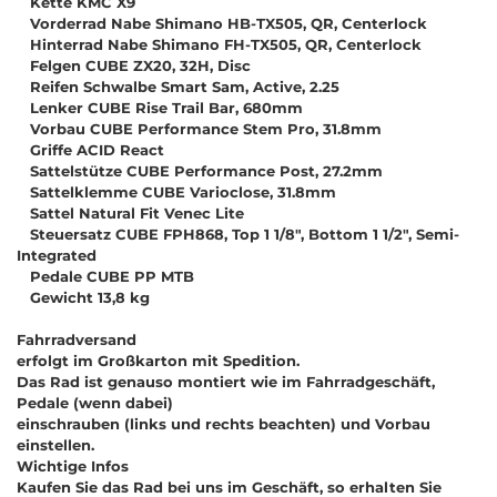
Kette KMC X9
Vorderrad Nabe Shimano HB-TX505, QR, Centerlock
Hinterrad Nabe Shimano FH-TX505, QR, Centerlock
Felgen CUBE ZX20, 32H, Disc
Reifen Schwalbe Smart Sam, Active, 2.25
Lenker CUBE Rise Trail Bar, 680mm
Vorbau CUBE Performance Stem Pro, 31.8mm
Griffe ACID React
Sattelstütze CUBE Performance Post, 27.2mm
Sattelklemme CUBE Varioclose, 31.8mm
Sattel Natural Fit Venec Lite
Steuersatz CUBE FPH868, Top 1 1/8", Bottom 1 1/2", Semi-
Integrated
Pedale CUBE PP MTB
Gewicht 13,8 kg
Fahrradversand
erfolgt im Großkarton mit Spedition.
Das Rad ist genauso montiert wie im Fahrradgeschäft,
Pedale (wenn dabei)
einschrauben (links und rechts beachten) und Vorbau
einstellen.
Wichtige Infos
Kaufen Sie das Rad bei uns im Geschäft, so erhalten Sie