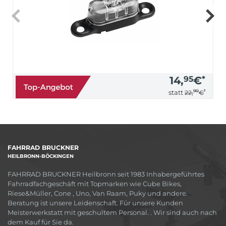
14,
95
€
*
90
*
statt
22,
€
FAHRRAD BRUCKNER
HEILBRONN-BÖCKINGEN
FAHRRAD BRUCKNER Heilbronn seit 1983 Inhabergeführtes
Fahrradfachgeschäft mit Topmarken wie Cube Bikes,
Riese&Müller, Cone , Uno, Van Raam, Puky und andere.
Beratung ist unsere Leidenschaft. Für unsere Kunden
Meisterwerkstatt mit geschultem Personal. . Wir sind auch nach
dem Kauf für Sie da.