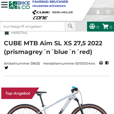
FAHRRAD BRUCKNER
HEILBRONN-BÖCKINGEN
0
0
HARDTAIL
CUBE MTB Aim SL XS 27,5 2022
(prismagrey´n´blue´n´red)
Artikelnummer 39635
Herstellernummer 5015100444