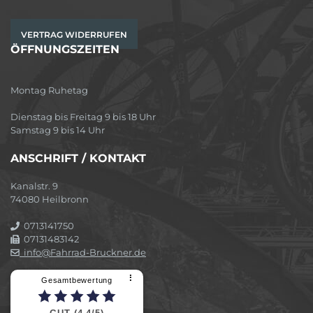
VERTRAG WIDERRUFEN
ÖFFNUNGSZEITEN
Montag Ruhetag
Dienstag bis Freitag 9 bis 18 Uhr
Samstag 9 bis 14 Uhr
ANSCHRIFT / KONTAKT
Kanalstr. 9
74080 Heilbronn
0713141750
07131483142
info@Fahrrad-Bruckner.de
⠇
Gesamtbewertung