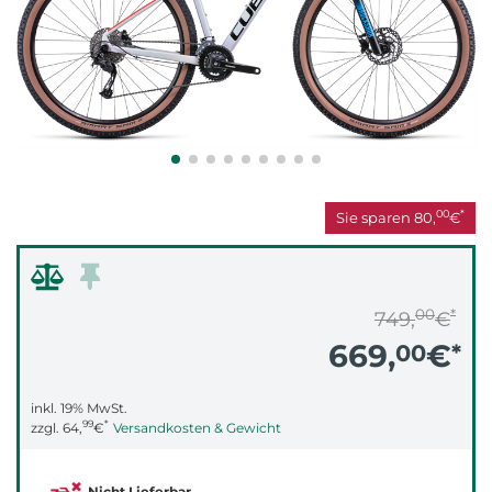
00
*
Sie sparen
80,
€
00
*
749,
€
669,
€
00
*
inkl. 19% MwSt.
99
*
zzgl.
64,
€
Versandkosten & Gewicht
Nicht Lieferbar