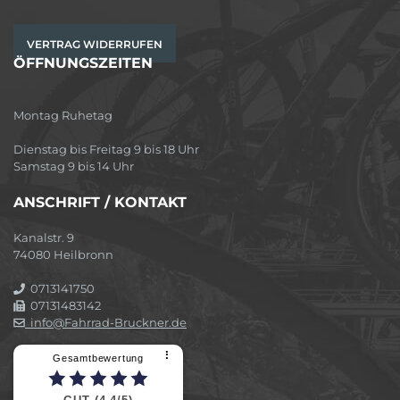
VERTRAG WIDERRUFEN
ÖFFNUNGSZEITEN
Montag Ruhetag
Dienstag bis Freitag 9 bis 18 Uhr
Samstag 9 bis 14 Uhr
ANSCHRIFT / KONTAKT
Kanalstr. 9
74080 Heilbronn
0713141750
07131483142
info@Fahrrad-Bruckner.de
⠇
Gesamtbewertung