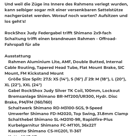
Und weil die Züge ins Innere des Rahmens verlegt wurden,
kann selbiger sogar mit einer versenkbaren Sattelstütze
nachgerüstet werden. Worauf noch warten? Aufsitzen und
los geht's!
RockShox Judy Federgabel trifft Shimano 2x9-fach
Schaltung trifft einen brandneuen Rahmen - Offroad-
Fahrspaß für alle
Ausstattung
Rahmen Aluminium Lite, AMF, Double Butted, Internal
Cable Routing, Tapered Head Tube, Flat Mount Brake, SIC
Mount, FM Kickstand Mount
Größe Size Split: 27.5: XS (14"), S (16") // 29: M (18"), L (20"),
XL (22"), XXL (24")
Gabel RockShox Judy Silver TK Coil, 100mm, Lockout
Bremsanlage Shimano BR-MT200/UR300, Hydr. Disc
Brake, PM/FM (160/160)
Schaltwerk Shimano RD-M3100-SGS, 9-Speed
Umwerfer Shimano FD-M2020, Top Swing, 31.8mm Clamp
Schalthebel Shimano SL-M2010-9R, Rapidfire-Plus
Kurbelgarnitur Shimano FC-MT101, 36x22T
Kassette Shimano CS-HG201, 11-36T