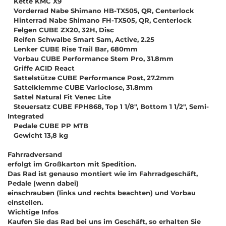
Kette KMC X9
Vorderrad Nabe Shimano HB-TX505, QR, Centerlock
Hinterrad Nabe Shimano FH-TX505, QR, Centerlock
Felgen CUBE ZX20, 32H, Disc
Reifen Schwalbe Smart Sam, Active, 2.25
Lenker CUBE Rise Trail Bar, 680mm
Vorbau CUBE Performance Stem Pro, 31.8mm
Griffe ACID React
Sattelstütze CUBE Performance Post, 27.2mm
Sattelklemme CUBE Varioclose, 31.8mm
Sattel Natural Fit Venec Lite
Steuersatz CUBE FPH868, Top 1 1/8", Bottom 1 1/2", Semi-
Integrated
Pedale CUBE PP MTB
Gewicht 13,8 kg
Fahrradversand
erfolgt im Großkarton mit Spedition.
Das Rad ist genauso montiert wie im Fahrradgeschäft,
Pedale (wenn dabei)
einschrauben (links und rechts beachten) und Vorbau
einstellen.
Wichtige Infos
Kaufen Sie das Rad bei uns im Geschäft, so erhalten Sie