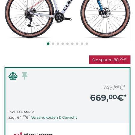
00
*
Sie sparen
80,
€
00
*
749,
€
669,
€
00
*
inkl. 19% MwSt.
99
*
zzgl.
64,
€
Versandkosten & Gewicht
Nicht Lieferbar