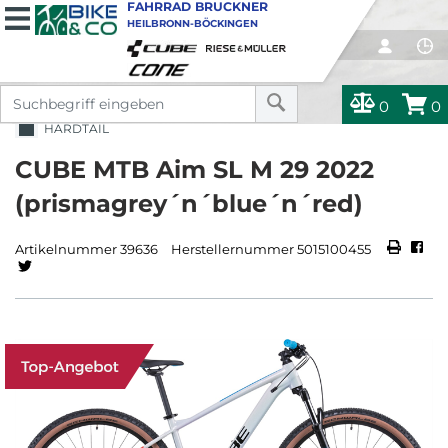
FAHRRAD BRUCKNER
HEILBRONN-BÖCKINGEN
0
0
HARDTAIL
CUBE MTB Aim SL M 29 2022
(prismagrey´n´blue´n´red)
Artikelnummer 39636
Herstellernummer 5015100455