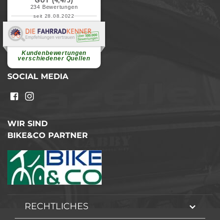
GUT (4,4/5)
234
Bewertungen
seit 28.08.2022
Elvira B.
Superschnelle und freundliche
Pannenhilfe. Herzlichen Dank.
Ohne Ihre Hilfe wäre...
Kundenbewertungen
weiterlesen
verschiedener Quellen
SOCIAL MEDIA
WIR SIND
BIKE&CO PARTNER
RECHTLICHES