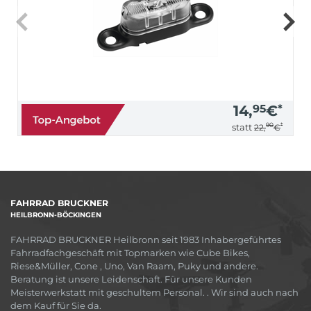
14,
95
€
*
90
*
statt
22,
€
FAHRRAD BRUCKNER
HEILBRONN-BÖCKINGEN
FAHRRAD BRUCKNER Heilbronn seit 1983 Inhabergeführtes
Fahrradfachgeschäft mit Topmarken wie Cube Bikes,
Riese&Müller, Cone , Uno, Van Raam, Puky und andere.
Beratung ist unsere Leidenschaft. Für unsere Kunden
Meisterwerkstatt mit geschultem Personal. . Wir sind auch nach
dem Kauf für Sie da.