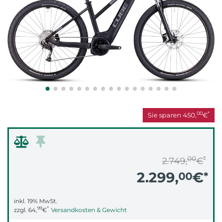
00
*
Sie sparen
450,
€
00
*
2.749,
€
2.299,
€
00
*
inkl. 19% MwSt.
99
*
zzgl.
64,
€
Versandkosten & Gewicht