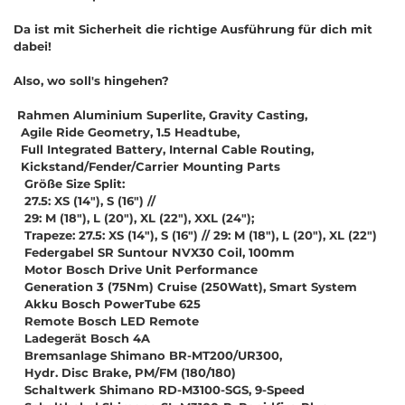
Da ist mit Sicherheit die richtige Ausführung für dich mit
dabei!
Also, wo soll's hingehen?
Rahmen Aluminium Superlite, Gravity Casting,
Agile Ride Geometry, 1.5 Headtube,
Full Integrated Battery, Internal Cable Routing,
Kickstand/Fender/Carrier Mounting Parts
Größe Size Split:
27.5: XS (14"), S (16") //
29: M (18"), L (20"), XL (22"), XXL (24");
Trapeze: 27.5: XS (14"), S (16") // 29: M (18"), L (20"), XL (22")
Federgabel SR Suntour NVX30 Coil, 100mm
Motor Bosch Drive Unit Performance
Generation 3 (75Nm) Cruise (250Watt), Smart System
Akku Bosch PowerTube 625
Remote Bosch LED Remote
Ladegerät Bosch 4A
Bremsanlage Shimano BR-MT200/UR300,
Hydr. Disc Brake, PM/FM (180/180)
Schaltwerk Shimano RD-M3100-SGS, 9-Speed