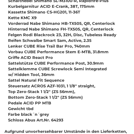
Schalthebel Shimano SL-M3100-R, Rapidfire-Plus
Kurbelgarnitur ACID E-Crank, 38T, 175mm
Kassette Shimano CS-HG201, 11-36T
Kette KMC X9
Vorderrad Nabe Shimano HB-TX505, QR, Centerlock
Hinterrad Nabe Shimano FH-TX505, QR, Centerlock
Felgen Rodi Blackrock 23, 32H, Disc, Tubeless Ready
Reifen Schwalbe Smart Sam, Active, 2.35
Lenker CUBE Rise Trail Bar Pro, 740mm
Vorbau CUBE Performance Stem E-MTB, 31.8mm
Griffe ACID React Pro
Sattelstütze CUBE Performance Post, 30.9mm
Sattelklemme CUBE Screwlock Semi Integrated
w/ Hidden Tool, 36mm
Sattel Natural Fit Sequence
Steuersatz ACROS AZF-1031, 1 1/8" straight,
Top Zero-Stack 1 1/2" (ZS 56mm),
Bottom Zero-Stack 1 1/2" (ZS 56mm)
Pedale ACID PP MTB
Gewicht tbd
Farbe black´n´grey
Schloss Abus Art.Nr. 64293
Aufgrund unvorhersehbarer Umstände in den Lieferketten,