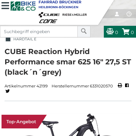
FAHRRAD BRUCKNER
HEILBRONN-BÖCKINGEN
0
0
HARDTAIL E
CUBE Reaction Hybrid
Performance smar 625 16" 27,5 ST
(black´n´grey)
Artikelnummer 42199
Herstellernummer 6331020570