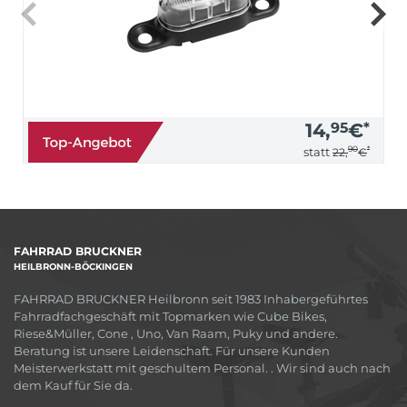
14,
95
€
*
90
*
statt
22,
€
FAHRRAD BRUCKNER
HEILBRONN-BÖCKINGEN
FAHRRAD BRUCKNER Heilbronn seit 1983 Inhabergeführtes
Fahrradfachgeschäft mit Topmarken wie Cube Bikes,
Riese&Müller, Cone , Uno, Van Raam, Puky und andere.
Beratung ist unsere Leidenschaft. Für unsere Kunden
Meisterwerkstatt mit geschultem Personal. . Wir sind auch nach
dem Kauf für Sie da.