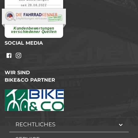
seit 28.08.2022
Elvira B.
Superschnelle und freundliche
Pannenhilfe. Herzlichen Dank.
Ohne Ihre Hilfe wäre...
Kundenbewertungen
weiterlesen
verschiedener Quellen
SOCIAL MEDIA
WIR SIND
BIKE&CO PARTNER
RECHTLICHES