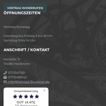
VERTRAG WIDERRUFEN
ÖFFNUNGSZEITEN
Montag Ruhetag
Dienstag bis Freitag 9 bis 18 Uhr
Samstag 9 bis 14 Uhr
ANSCHRIFT / KONTAKT
Kanalstr. 9
74080 Heilbronn
0713141750
07131483142
info@Fahrrad-Bruckner.de
⠇
Gesamtbewertung
GUT (4,4/5)
235
Bewertungen