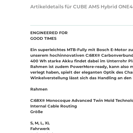
Artikeldetails für CUBE AMS Hybrid ONE
ENGINEERED FOR
GOOD TIMES
Ein superleichtes MTB-Fully mit Bosch E-Motor z
unserem hochinnovativen C:68X® Carbonverbundwer
400 Wh starke Akku findet dabei im Unterrohr Pla
Rahmen ist zudem PowerMore-ready, kann also mi
verlegt haben, spielt der eleganten Optik des Ch
Winkelverstellung lässt sich das Handling an den 
Rahmen
C:68X® Monocoque Advanced Twin Mold Technology, 
Internal Cable Routing
Größe
S, M, L, XL
Fahrwerk