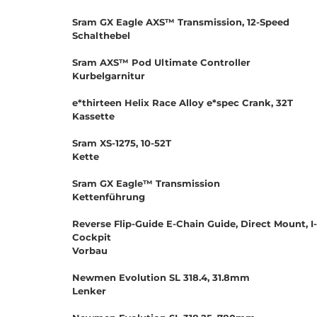
Sram GX Eagle AXS™ Transmission, 12-Speed
Schalthebel
Sram AXS™ Pod Ultimate Controller
Kurbelgarnitur
e*thirteen Helix Race Alloy e*spec Crank, 32T
Kassette
Sram XS-1275, 10-52T
Kette
Sram GX Eagle™ Transmission
Kettenführung
Reverse Flip-Guide E-Chain Guide, Direct Mount, I
Cockpit
Vorbau
Newmen Evolution SL 318.4, 31.8mm
Lenker