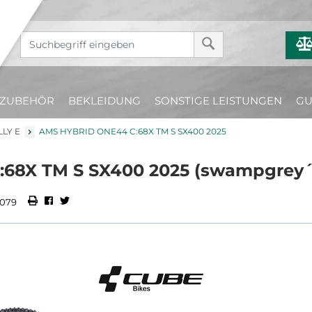
ZUBEHÖR
BEKLEIDUNG
SONSTIGE LEISTUNGEN
GU
LLY E
AMS HYBRID ONE44 C:68X TM S SX400 2025
68X TM S SX400 2025 (swampgrey´n
0079