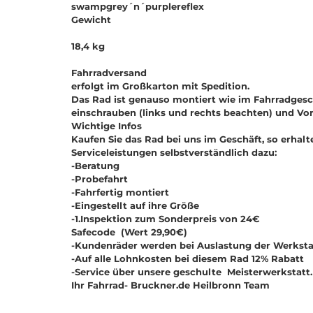
swampgrey´n´purplereflex
Gewicht
18,4 kg
Fahrradversand
erfolgt im Großkarton mit Spedition.
Das Rad ist genauso montiert wie im Fahrradgesc
einschrauben (links und rechts beachten) und Vo
Wichtige Infos
Kaufen Sie das Rad bei uns im Geschäft, so erhalt
Serviceleistungen selbstverständlich dazu:
-Beratung
-Probefahrt
-Fahrfertig montiert
-Eingestellt auf ihre Größe
-1.Inspektion zum Sonderpreis von 24€
Safecode (Wert 29,90€)
-Kundenräder werden bei Auslastung der Werksta
-Auf alle Lohnkosten bei diesem Rad 12% Rabatt
-Service über unsere geschulte Meisterwerkstatt.
Ihr Fahrrad- Bruckner.de Heilbronn Team