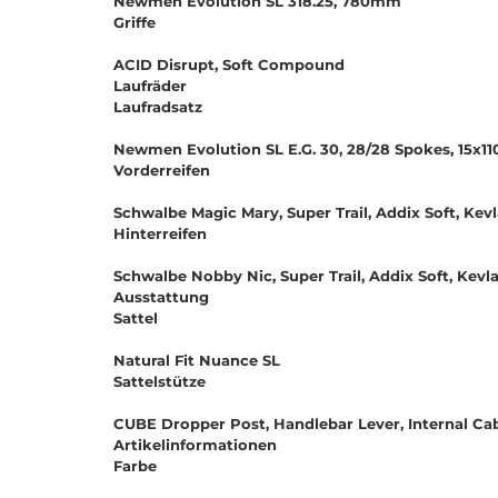
Newmen Evolution SL 318.25, 780mm
Griffe
ACID Disrupt, Soft Compound
Laufräder
Laufradsatz
Newmen Evolution SL E.G. 30, 28/28 Spokes, 15x
Vorderreifen
Schwalbe Magic Mary, Super Trail, Addix Soft, Kevla
Hinterreifen
Schwalbe Nobby Nic, Super Trail, Addix Soft, Kevla
Ausstattung
Sattel
Natural Fit Nuance SL
Sattelstütze
CUBE Dropper Post, Handlebar Lever, Internal Ca
Artikelinformationen
Farbe