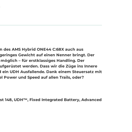
)
hmen des AMS Hybrid ONE44 C:68X auch aus
geringes Gewicht auf einen Nenner bringt. Der
möglich – für erstklassiges Handling. Der
gerüstet werden. Dass wir die Züge ins Innere
nd ein UDH Ausfallende. Dank einem Steuersatz mit
l Power und Speed auf allen Trails, oder?
ost 148, UDH™, Fixed Integrated Battery, Advanced