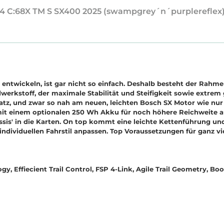
44 C:68X TM S SX400 2025 (swampgrey´n´purplereflex
u entwickeln, ist gar nicht so einfach. Deshalb besteht der Ra
kstoff, der maximale Stabilität und Steifigkeit sowie extrem 
tz, und zwar so nah am neuen, leichten Bosch SX Motor wie nur 
t einem optionalen 250 Wh Akku für noch höhere Reichweite auf
assis' in die Karten. On top kommt eine leichte Kettenführung u
individuellen Fahrstil anpassen. Top Voraussetzungen für ganz vie
Effiecient Trail Control, FSP 4-Link, Agile Trail Geometry, Bo