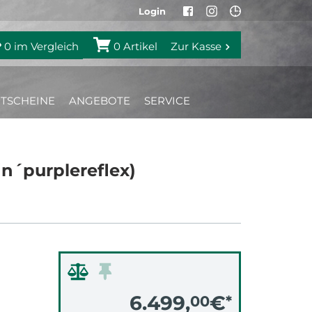
Login
0
im Vergleich
0
Artikel
Zur Kasse
TSCHEINE
ANGEBOTE
SERVICE
´purplereflex)
6.499,
€
00
*