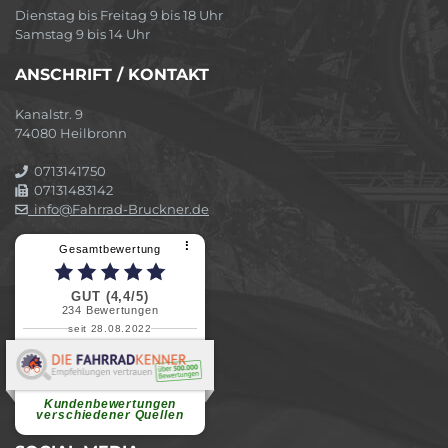
Dienstag bis Freitag 9 bis 18 Uhr
Samstag 9 bis 14 Uhr
ANSCHRIFT / KONTAKT
Kanalstr. 9
74080 Heilbronn
0713141750
07131483142
info@Fahrrad-Bruckner.de
⠇
Gesamtbewertung
GUT (4,4/5)
234
Bewertungen
seit 28.08.2022
Elvira B.
Superschnelle und freundliche
Pannenhilfe. Herzlichen Dank.
Ohne Ihre Hilfe wäre...
Kundenbewertungen
weiterlesen
verschiedener Quellen