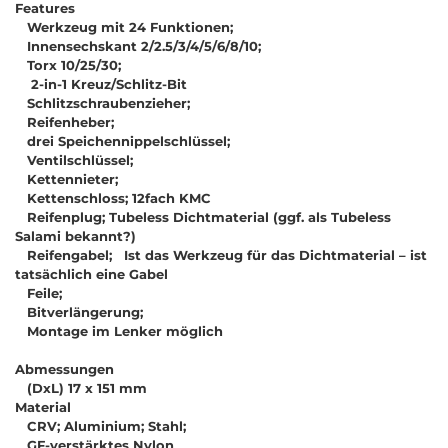
Features
Werkzeug mit 24 Funktionen;
Innensechskant 2/2.5/3/4/5/6/8/10;
Torx 10/25/30;
2-in-1 Kreuz/Schlitz-Bit
Schlitzschraubenzieher;
Reifenheber;
drei Speichennippelschlüssel;
Ventilschlüssel;
Kettennieter;
Kettenschloss; 12fach KMC
Reifenplug; Tubeless Dichtmaterial (ggf. als Tubeless
Salami bekannt?)
Reifengabel; Ist das Werkzeug für das Dichtmaterial – ist
tatsächlich eine Gabel
Feile;
Bitverlängerung;
Montage im Lenker möglich
Abmessungen
(DxL) 17 x 151 mm
Material
CRV; Aluminium; Stahl;
GF-verstärktes Nylon