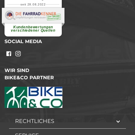
seit 28.08.2022
Elvira B.
Superschnelle und freundliche
Pannenhilfe. Herzlichen Dank.
Ohne Ihre Hilfe wäre...
Kundenbewertungen
weiterlesen
verschiedener Quellen
SOCIAL MEDIA
WIR SIND
BIKE&CO PARTNER
RECHTLICHES