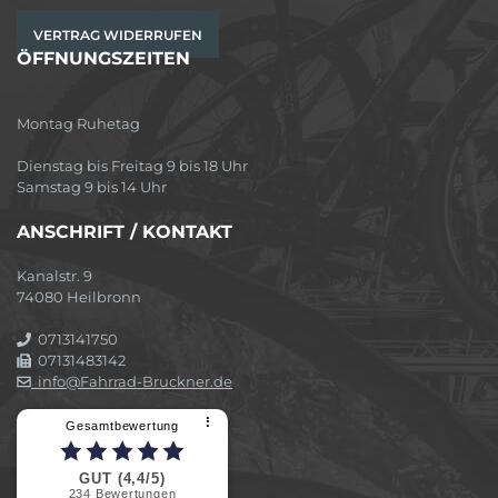
VERTRAG WIDERRUFEN
ÖFFNUNGSZEITEN
Montag Ruhetag
Dienstag bis Freitag 9 bis 18 Uhr
Samstag 9 bis 14 Uhr
ANSCHRIFT / KONTAKT
Kanalstr. 9
74080 Heilbronn
0713141750
07131483142
info@Fahrrad-Bruckner.de
⠇
Gesamtbewertung
GUT (4,4/5)
234
Bewertungen