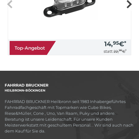
14,
95
€
*
90
*
statt
22,
€
FAHRRAD BRUCKNER
HEILBRONN-BÖCKINGEN
FAHRRAD BRUCKNER Heilbronn seit 1983 Inhabergeführtes
Fahrradfachgeschäft mit Topmarken wie Cube Bikes,
Riese&Müller, Cone , Uno, Van Raam, Puky und andere.
Beratung ist unsere Leidenschaft. Für unsere Kunden
Meisterwerkstatt mit geschultem Personal. . Wir sind auch nach
dem Kauf für Sie da.