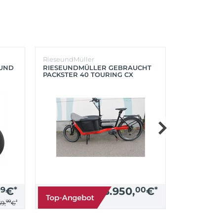
RieseundMüller
Burley
OUND
RIESEUNDMÜLLER GEBRAUCHT
BURLEY K
PACKSTER 40 TOURING CX
´LITE X 2 
500+ZUBEHÖR (RACING RED)
(AQUA)
99
€
*
3.950,
00
€
*
99
*
9,
€