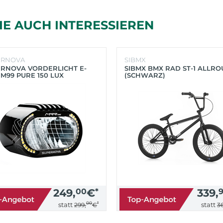
IE AUCH INTERESSIEREN
ERNOVA
SIBMX
RNOVA VORDERLICHT E-
SIBMX BMX RAD ST-1 ALLR
 M99 PURE 150 LUX
(SCHWARZ)
HWARZ)
249,
00
€
*
339,
00
*
statt
statt
299,
€
36