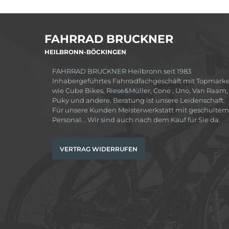
FAHRRAD BRUCKNER
HEILBRONN-BÖCKINGEN
FAHRRAD BRUCKNER Heilbronn seit 1983
Inhabergeführtes Fahrradfachgeschäft mit Topmark
wie Cube Bikes, Riese&Müller, Cone , Uno, Van Raam,
Puky und andere. Beratung ist unsere Leidenschaft.
Für unsere Kunden Meisterwerkstatt mit geschultem
Personal. . Wir sind auch nach dem Kauf für Sie da.
VERTRAG WIDERRUFEN