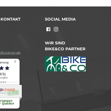
/ KONTAKT
SOCIAL MEDIA
n
WIR SIND
BIKE&CO PARTNER
Bruckner.de
⠇
ertung
4/5)
ungen
.2022
a B.
reundliche
chen Dank.
...
rtungen
r Quellen