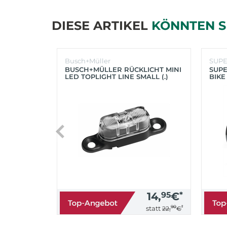
DIESE ARTIKEL
KÖNNTEN S
Busch+Müller
SUP
BUSCH+MÜLLER RÜCKLICHT MINI
SUPE
LED TOPLIGHT LINE SMALL (.)
BIKE
(SC
14,
95
€
*
90
*
statt
22,
€