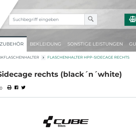
ZUBEHÖR
BEKLEIDUNG
SONSTIGE LEISTUNGEN
GU
NKFLASCHENHALTER
FLASCHENHALTER HPP-SIDECAGE RECHTS
idecage rechts (black´n´white)
00