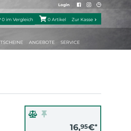
Login
0
im Vergleich
0
Artikel
Zur Kasse
TSCHEINE
ANGEBOTE
SERVICE
16,
€
95
*