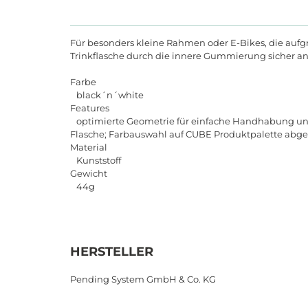
Für besonders kleine Rahmen oder E-Bikes, die aufg
Trinkflasche durch die innere Gummierung sicher an O
Farbe
black´n´white
Features
optimierte Geometrie für einfache Handhabung und s
Flasche; Farbauswahl auf CUBE Produktpalette abg
Material
Kunststoff
Gewicht
44g
HERSTELLER
Pending System GmbH & Co. KG