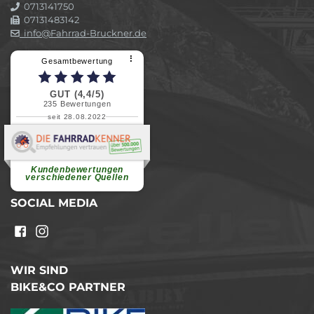
0713141750
07131483142
info@Fahrrad-Bruckner.de
⠇
Gesamtbewertung
GUT (4,4/5)
235
Bewertungen
seit 28.08.2022
Elvira B.
Superschnelle und freundliche
Pannenhilfe. Herzlichen Dank.
Ohne Ihre Hilfe wäre...
Kundenbewertungen
weiterlesen
verschiedener Quellen
SOCIAL MEDIA
WIR SIND
BIKE&CO PARTNER