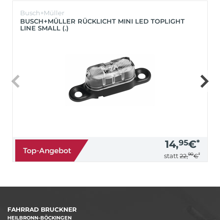
Busch+Müller
BUSCH+MÜLLER RÜCKLICHT MINI LED TOPLIGHT
LINE SMALL (.)
14,
95
€
*
90
*
statt
22,
€
FAHRRAD BRUCKNER
HEILBRONN-BÖCKINGEN