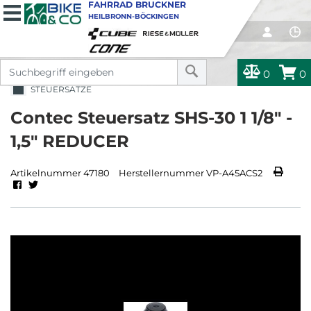
FAHRRAD BRUCKNER
HEILBRONN-BÖCKINGEN
0
0
STEUERSÄTZE
Contec Steuersatz SHS-30 1 1/8" -
1,5" REDUCER
Artikelnummer 47180
Herstellernummer VP-A45ACS2