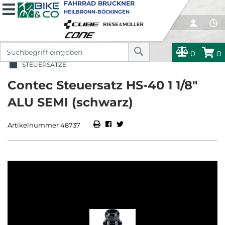
FAHRRAD BRUCKNER
HEILBRONN-BÖCKINGEN
0
0
STEUERSÄTZE
Contec Steuersatz HS-40 1 1/8"
ALU SEMI (schwarz)
Artikelnummer 48737