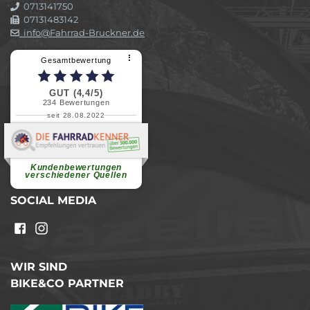
0713141750
07131483142
info@Fahrrad-Bruckner.de
⠇
Gesamtbewertung
GUT (4,4/5)
234
Bewertungen
seit 28.08.2022
Elvira B.
Superschnelle und freundliche
Pannenhilfe. Herzlichen Dank.
Ohne Ihre Hilfe wäre...
Kundenbewertungen
weiterlesen
verschiedener Quellen
SOCIAL MEDIA
WIR SIND
BIKE&CO PARTNER