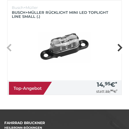
Busch+Müller
BUSCH+MÜLLER RÜCKLICHT MINI LED TOPLIGHT
LINE SMALL (.)
14,
95
€
*
90
*
statt
22,
€
FAHRRAD BRUCKNER
HEILBRONN-BÖCKINGEN