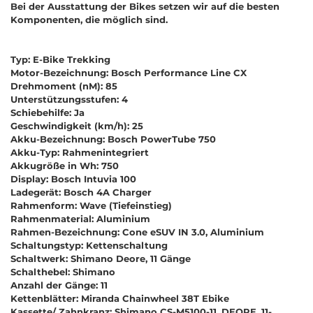
Bei der Ausstattung der Bikes setzen wir auf die besten
Komponenten, die möglich sind.
Typ: E-Bike Trekking
Motor-Bezeichnung: Bosch Performance Line CX
Drehmoment (nM): 85
Unterstützungsstufen: 4
Schiebehilfe: Ja
Geschwindigkeit (km/h): 25
Akku-Bezeichnung: Bosch PowerTube 750
Akku-Typ: Rahmenintegriert
Akkugröße in Wh: 750
Display: Bosch Intuvia 100
Ladegerät: Bosch 4A Charger
Rahmenform: Wave (Tiefeinstieg)
Rahmenmaterial: Aluminium
Rahmen-Bezeichnung: Cone eSUV IN 3.0, Aluminium
Schaltungstyp: Kettenschaltung
Schaltwerk: Shimano Deore, 11 Gänge
Schalthebel: Shimano
Anzahl der Gänge: 11
Kettenblätter: Miranda Chainwheel 38T Ebike
Kassette/ Zahnkranz: Shimano CS-M5100-11, DEORE, 11-