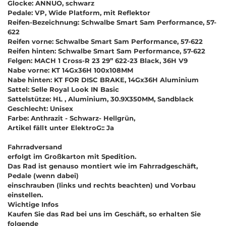
Glocke: ANNUO, schwarz
Pedale: VP, Wide Platform, mit Reflektor
Reifen-Bezeichnung: Schwalbe Smart Sam Performance, 57-
622
Reifen vorne: Schwalbe Smart Sam Performance, 57-622
Reifen hinten: Schwalbe Smart Sam Performance, 57-622
Felgen: MACH 1 Cross-R 23 29’’ 622-23 Black, 36H V9
Nabe vorne: KT 14Gx36H 100x108MM
Nabe hinten: KT FOR DISC BRAKE, 14Gx36H Aluminium
Sattel: Selle Royal Look IN Basic
Sattelstütze: HL , Aluminium, 30.9X350MM, Sandblack
Geschlecht: Unisex
Farbe: Anthrazit - Schwarz- Hellgrün,
Artikel fällt unter ElektroG:: Ja
Fahrradversand
erfolgt im Großkarton mit Spedition.
Das Rad ist genauso montiert wie im Fahrradgeschäft,
Pedale (wenn dabei)
einschrauben (links und rechts beachten) und Vorbau
einstellen.
Wichtige Infos
Kaufen Sie das Rad bei uns im Geschäft, so erhalten Sie
folgende