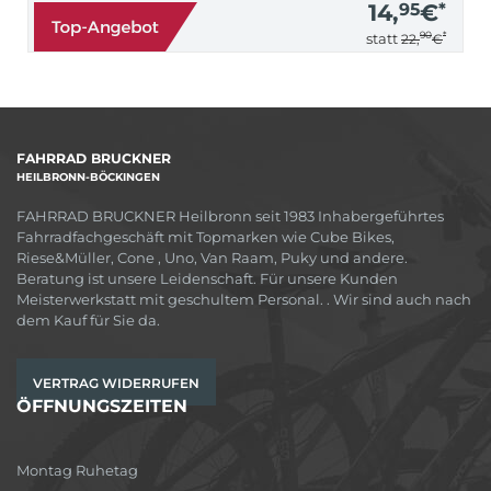
14,
95
€
*
90
*
statt
22,
€
FAHRRAD BRUCKNER
HEILBRONN-BÖCKINGEN
FAHRRAD BRUCKNER Heilbronn seit 1983 Inhabergeführtes
Fahrradfachgeschäft mit Topmarken wie Cube Bikes,
Riese&Müller, Cone , Uno, Van Raam, Puky und andere.
Beratung ist unsere Leidenschaft. Für unsere Kunden
Meisterwerkstatt mit geschultem Personal. . Wir sind auch nach
dem Kauf für Sie da.
VERTRAG WIDERRUFEN
ÖFFNUNGSZEITEN
Montag Ruhetag