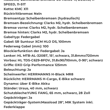
SPEED, 11-51T
Kette: KMC X11
Rücktrittbremse: Nein
Bremsentyp: Scheibenbremsen (hydraulisch)
Bremsen-Bezeichnung: Clarks M2, hydr. Scheibenbremsen
Bremse vorne: Clarks M2, hydr. Scheibenbremsen
Bremse hinten: Clarks M2, hydr. Scheibenbremsen
Gabeltyp: Federgabel
Gabel: SR Suntour XCM HLO DS, 100mm
Federweg Gabel (mm): 100
Blockierfunktion der Federgabel: Ja
Lenker: HL MTB-AL-320BT, 15°, schwarz, 31.8mmx720mm
Vorbau: HL TDS-C629-8FOV, 31.8x90/110mm, 0-90°, schwarz
Griffe: OXO Grip Performance 125mm
Beleuchtung: Ja
Scheinwerfer: HERRMANNS H-Black MR8
Rücklicht: HERRMANS H-Cargo, E-Bike schwarz
Dynamo: über E-Bike Akku
Ständer: Ursus, 40 mm, schwarz
Schutzbleche:YUNG FANG, 65 mm, schwarz, 28 Zoll
Gepäckträger: Ja
Gepäckträger-System:Massload 28", MIK System inkl.
Federklappe