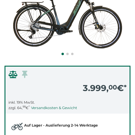
3.999,
€
00
*
inkl. 19% MwSt.
99
*
zzgl.
64,
€
Versandkosten & Gewicht
Auf Lager - Auslieferung 2-14 Werktage