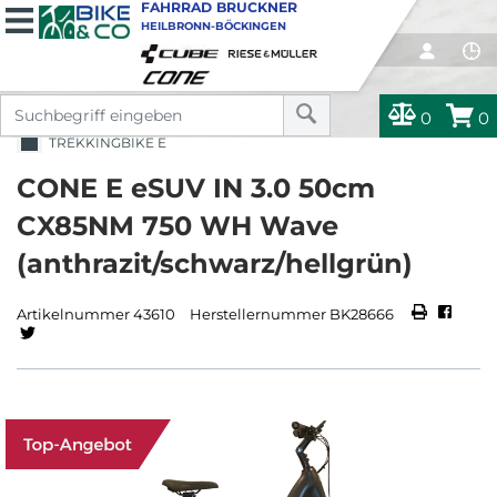
FAHRRAD BRUCKNER
HEILBRONN-BÖCKINGEN
0
0
TREKKINGBIKE E
CONE E eSUV IN 3.0 50cm
CX85NM 750 WH Wave
(anthrazit/schwarz/hellgrün)
Artikelnummer 43610
Herstellernummer BK28666