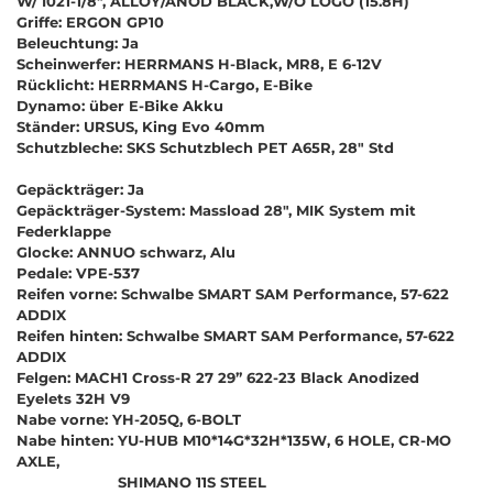
W/ I021-1/8", ALLOY/ANOD BLACK,W/O LOGO (15.8H)
Griffe: ERGON GP10
Beleuchtung: Ja
Scheinwerfer: HERRMANS H-Black, MR8, E 6-12V
Rücklicht: HERRMANS H-Cargo, E-Bike
Dynamo: über E-Bike Akku
Ständer: URSUS, King Evo 40mm
Schutzbleche: SKS Schutzblech PET A65R, 28" Std
Gepäckträger: Ja
Gepäckträger-System: Massload 28", MIK System mit
Federklappe
Glocke: ANNUO schwarz, Alu
Pedale: VPE-537
Reifen vorne: Schwalbe SMART SAM Performance, 57-622
ADDIX
Reifen hinten: Schwalbe SMART SAM Performance, 57-622
ADDIX
Felgen: MACH1 Cross-R 27 29’’ 622-23 Black Anodized
Eyelets 32H V9
Nabe vorne: YH-205Q, 6-BOLT
Nabe hinten: YU-HUB M10*14G*32H*135W, 6 HOLE, CR-MO
AXLE,
SHIMANO 11S STEEL