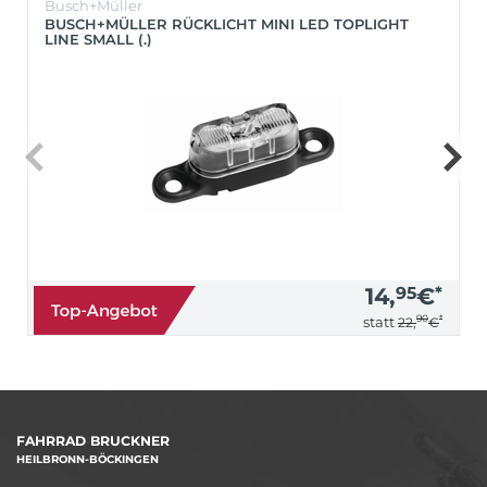
Busch+Müller
BUSCH+MÜLLER RÜCKLICHT MINI LED TOPLIGHT
LINE SMALL (.)
14,
95
€
*
90
*
statt
22,
€
FAHRRAD BRUCKNER
HEILBRONN-BÖCKINGEN