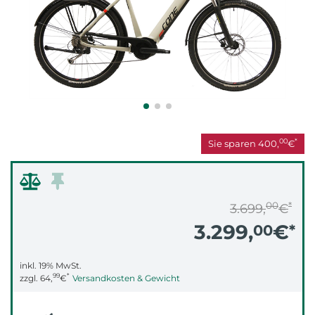
00
*
Sie sparen
400,
€
00
*
3.699,
€
3.299,
€
00
*
inkl. 19% MwSt.
99
*
zzgl.
64,
€
Versandkosten & Gewicht