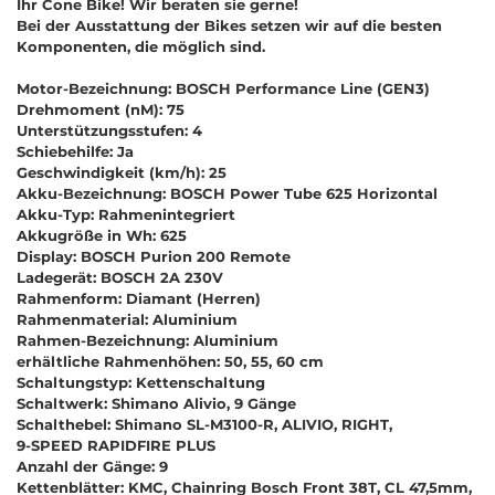
Ihr Cone Bike! Wir beraten sie gerne!
Bei der Ausstattung der Bikes setzen wir auf die besten
Komponenten, die möglich sind.
Motor-Bezeichnung: BOSCH Performance Line (GEN3)
Drehmoment (nM): 75
Unterstützungsstufen: 4
Schiebehilfe: Ja
Geschwindigkeit (km/h): 25
Akku-Bezeichnung: BOSCH Power Tube 625 Horizontal
Akku-Typ: Rahmenintegriert
Akkugröße in Wh: 625
Display: BOSCH Purion 200 Remote
Ladegerät: BOSCH 2A 230V
Rahmenform: Diamant (Herren)
Rahmenmaterial: Aluminium
Rahmen-Bezeichnung: Aluminium
erhältliche Rahmenhöhen: 50, 55, 60 cm
Schaltungstyp: Kettenschaltung
Schaltwerk: Shimano Alivio, 9 Gänge
Schalthebel: Shimano SL-M3100-R, ALIVIO, RIGHT,
9-SPEED RAPIDFIRE PLUS
Anzahl der Gänge: 9
Kettenblätter: KMC, Chainring Bosch Front 38T, CL 47,5mm,