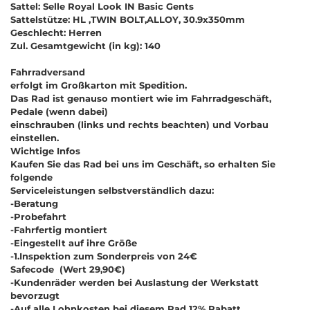
Sattel: Selle Royal Look IN Basic Gents
Sattelstütze: HL ,TWIN BOLT,ALLOY, 30.9x350mm
Geschlecht: Herren
Zul. Gesamtgewicht (in kg): 140
Fahrradversand
erfolgt im Großkarton mit Spedition.
Das Rad ist genauso montiert wie im Fahrradgeschäft,
Pedale (wenn dabei)
einschrauben (links und rechts beachten) und Vorbau
einstellen.
Wichtige Infos
Kaufen Sie das Rad bei uns im Geschäft, so erhalten Sie
folgende
Serviceleistungen selbstverständlich dazu:
-Beratung
-Probefahrt
-Fahrfertig montiert
-Eingestellt auf ihre Größe
-1.Inspektion zum Sonderpreis von 24€
Safecode (Wert 29,90€)
-Kundenräder werden bei Auslastung der Werkstatt
bevorzugt
-Auf alle Lohnkosten bei diesem Rad 12% Rabatt