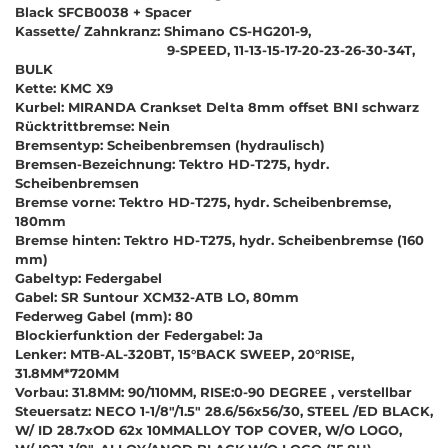
Black SFCB0038 + Spacer
Kassette/ Zahnkranz: Shimano CS-HG201-9,
9-SPEED, 11-13-15-17-20-23-26-30-34T,
BULK
Kette: KMC X9
Kurbel: MIRANDA Crankset Delta 8mm offset BNI schwarz
Rücktrittbremse: Nein
Bremsentyp: Scheibenbremsen (hydraulisch)
Bremsen-Bezeichnung: Tektro HD-T275, hydr.
Scheibenbremsen
Bremse vorne: Tektro HD-T275, hydr. Scheibenbremse,
180mm
Bremse hinten: Tektro HD-T275, hydr. Scheibenbremse (160
mm)
Gabeltyp: Federgabel
Gabel: SR Suntour XCM32-ATB LO, 80mm
Federweg Gabel (mm): 80
Blockierfunktion der Federgabel: Ja
Lenker: MTB-AL-320BT, 15°BACK SWEEP, 20°RISE,
31.8MM*720MM
Vorbau: 31.8MM: 90/110MM, RISE:0-90 DEGREE , verstellbar
Steuersatz: NECO 1-1/8"/1.5" 28.6/56x56/30, STEEL /ED BLACK,
W/ ID 28.7xOD 62x 10MMALLOY TOP COVER, W/O LOGO,