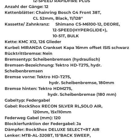
12-SPEED RAPIDFIRE PLUS
Anzahl der Gänge: 12
Kettenblätter: Chainring Bosch G4 Front 38T,
CL 52mm, Black, 11/128"
Kassette/ Zahnkranz: Shimano CS-M6100-12, DEORE,
12-SPEED(HYPERGLIDE+),
10-51T, BULK
Kette: KMC X12, 126 Glieder
Kurbel: MIRANDA Crankset Kapa 16mm offset ISIS schwarz
Rücktrittbremse: Nein
Bremsentyp: Scheibenbremsen (hydraulisch)
Bremsen-Bezeichnung: Tektro HD-T275, hydr.
Scheibenbremsen
Bremse vorne: Tektro HD-T275,
hydr. Scheibenbremse, 180mm
Bremse hinten: Tektro HDM275,
hydr. Scheibenbremse (180 mm)
Gabeltyp: Federgabel
Gabel: RockShox RECON SILVER RL,SOLO AIR,
120mm, 15x110mm
Federweg Gabel (mm): 120
Blockierfunktion der Federgabel: Ja
Dämpfer: RockShox DELUXE SELECT+RT AIR
Lenker: MTB-AL-320BT, 15°BACK SWEEP,