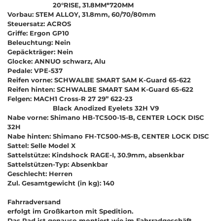
20°RISE, 31.8MM*720MM
Vorbau: STEM ALLOY, 31.8mm, 60/70/80mm
Steuersatz: ACROS
Griffe: Ergon GP10
Beleuchtung: Nein
Gepäckträger: Nein
Glocke: ANNUO schwarz, Alu
Pedale: VPE-537
Reifen vorne: SCHWALBE SMART SAM K-Guard 65-622
Reifen hinten: SCHWALBE SMART SAM K-Guard 65-622
Felgen: MACH1 Cross-R 27 29’’ 622-23
Black Anodized Eyelets 32H V9
Nabe vorne: Shimano HB-TC500-15-B, CENTER LOCK DISC
32H
Nabe hinten: Shimano FH-TC500-MS-B, CENTER LOCK DISC
Sattel: Selle Model X
Sattelstütze: Kindshock RAGE-I, 30.9mm, absenkbar
Sattelstützen-Typ: Absenkbar
Geschlecht: Herren
Zul. Gesamtgewicht (in kg): 140
Fahrradversand
erfolgt im Großkarton mit Spedition.
Das Rad ist genauso montiert wie im Fahrradgeschäft,