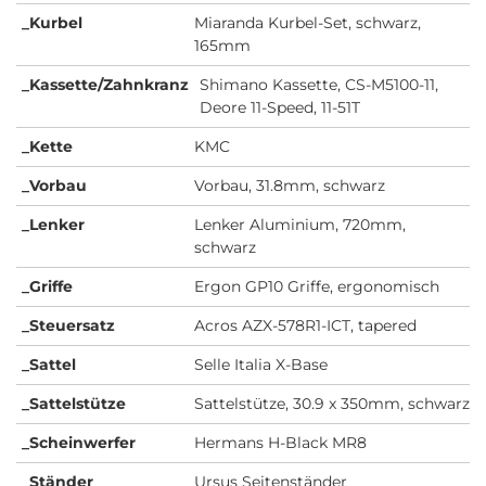
_Kurbel
Miaranda Kurbel-Set, schwarz,
165mm
_Kassette/Zahnkranz
Shimano Kassette, CS-M5100-11,
Deore 11-Speed, 11-51T
_Kette
KMC
_Vorbau
Vorbau, 31.8mm, schwarz
_Lenker
Lenker Aluminium, 720mm,
schwarz
_Griffe
Ergon GP10 Griffe, ergonomisch
_Steuersatz
Acros AZX-578R1-ICT, tapered
_Sattel
Selle Italia X-Base
_Sattelstütze
Sattelstütze, 30.9 x 350mm, schwarz
_Scheinwerfer
Hermans H-Black MR8
_Ständer
Ursus Seitenständer