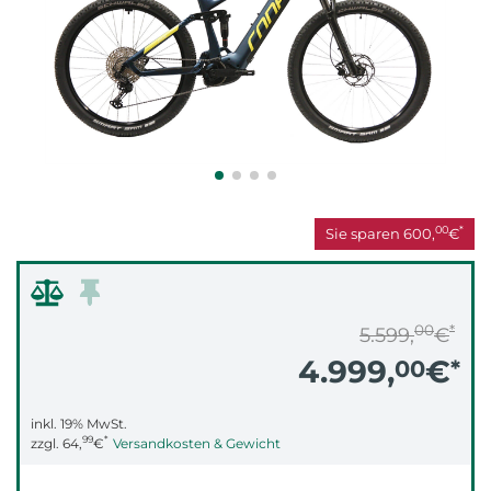
00
*
Sie sparen
600,
€
00
*
5.599,
€
4.999,
€
00
*
inkl. 19% MwSt.
99
*
zzgl.
64,
€
Versandkosten & Gewicht