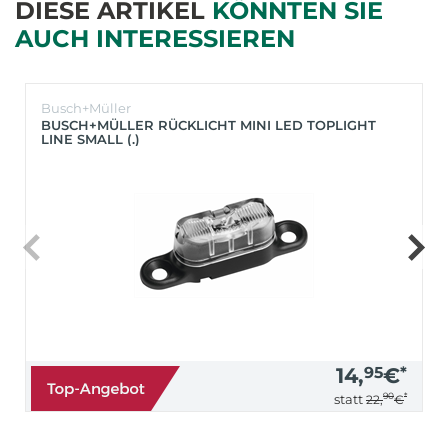
DIESE ARTIKEL
KÖNNTEN SIE
AUCH INTERESSIEREN
Busch+Müller
BUSCH+MÜLLER RÜCKLICHT MINI LED TOPLIGHT
LINE SMALL (.)
14,
95
€
*
90
*
statt
22,
€