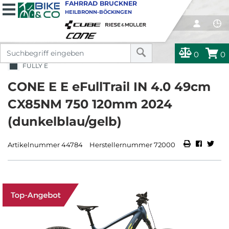
FAHRRAD BRUCKNER
HEILBRONN-BÖCKINGEN
0
0
FULLY E
CONE E E eFullTrail IN 4.0 49cm
CX85NM 750 120mm 2024
(dunkelblau/gelb)
Artikelnummer 44784
Herstellernummer 72000