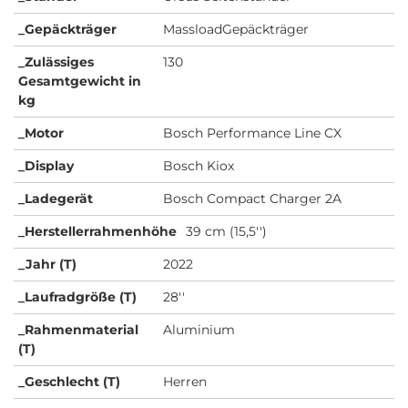
_Gepäckträger
MassloadGepäckträger
_Zulässiges
130
Gesamtgewicht in
kg
_Motor
Bosch Performance Line CX
_Display
Bosch Kiox
_Ladegerät
Bosch Compact Charger 2A
_Herstellerrahmenhöhe
39 cm (15,5'')
_Jahr (T)
2022
_Laufradgröße (T)
28''
_Rahmenmaterial
Aluminium
(T)
_Geschlecht (T)
Herren