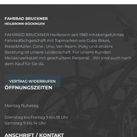
FAHRRAD BRUCKNER
HEILBRONN-BÖCKINGEN
FAHRRAD BRUCKNER Heilbronn seit 1983 Inhabergeführtes
Fahrradfachgeschäft mit Topmarken wie Cube Bikes,
Riese&Müller, Cone , Uno, Van Raam, Puky und andere.
Beratung ist unsere Leidenschaft. Für unsere Kunden
Meisterwerkstatt mit geschultem Personal. . Wir sind auch nach
dem Kauf für Sie da.
VERTRAG WIDERRUFEN
ÖFFNUNGSZEITEN
Montag Ruhetag
Dienstag bis Freitag 9 bis 18 Uhr
Samstag 9 bis 14 Uhr
ANSCHRIFT / KONTAKT