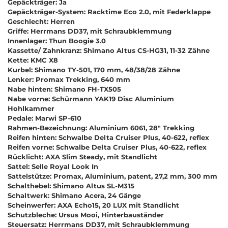
Gepäckträger: Ja
Gepäckträger-System: Racktime Eco 2.0, mit Federklappe
Geschlecht: Herren
Griffe: Herrmans DD37, mit Schraubklemmung
Innenlager: Thun Boogie 3.0
Kassette/ Zahnkranz: Shimano Altus CS-HG31, 11-32 Zähne
Kette: KMC X8
Kurbel: Shimano TY-501, 170 mm, 48/38/28 Zähne
Lenker: Promax Trekking, 640 mm
Nabe hinten: Shimano FH-TX505
Nabe vorne: Schürmann YAK19 Disc Aluminium
Hohlkammer
Pedale: Marwi SP-610
Rahmen-Bezeichnung: Aluminium 6061, 28" Trekking
Reifen hinten: Schwalbe Delta Cruiser Plus, 40-622, reflex
Reifen vorne: Schwalbe Delta Cruiser Plus, 40-622, reflex
Rücklicht: AXA Slim Steady, mit Standlicht
Sattel: Selle Royal Look In
Sattelstütze: Promax, Aluminium, patent, 27,2 mm, 300 mm
Schalthebel: Shimano Altus SL-M315
Schaltwerk: Shimano Acera, 24 Gänge
Scheinwerfer: AXA Echo15, 20 LUX mit Standlicht
Schutzbleche: Ursus Mooi, Hinterbauständer
Steuersatz: Herrmans DD37, mit Schraubklemmung