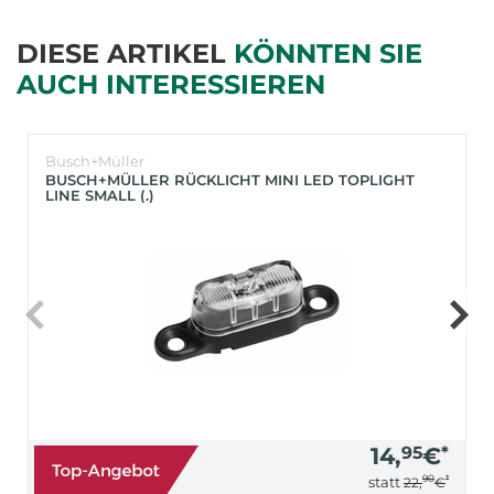
DIESE ARTIKEL
KÖNNTEN SIE
AUCH INTERESSIEREN
Busch+Müller
BUSCH+MÜLLER RÜCKLICHT MINI LED TOPLIGHT
LINE SMALL (.)
14,
95
€
*
90
*
statt
22,
€