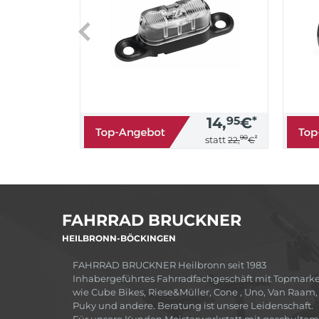
14,
95
€
*
90
*
statt
22,
€
FAHRRAD BRUCKNER
HEILBRONN-BÖCKINGEN
FAHRRAD BRUCKNER Heilbronn seit 1983
Inhabergeführtes Fahrradfachgeschäft mit Topmark
wie Cube Bikes, Riese&Müller, Cone , Uno, Van Raam,
Puky und andere. Beratung ist unsere Leidenschaft.
Für unsere Kunden Meisterwerkstatt mit geschultem