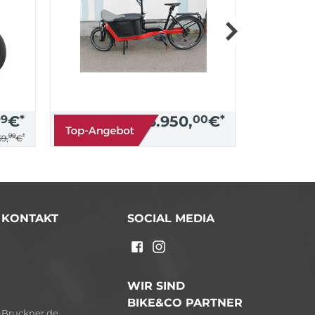
99
€
*
3.950,
00
€
*
99
*
9,
€
/ KONTAKT
SOCIAL MEDIA
n
WIR SIND
BIKE&CO PARTNER
Bruckner.de