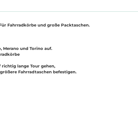
Für Fahrradkörbe und große Packtaschen.
o, Merano und Torino auf.
rradkörbe
 richtig lange Tour gehen,
größere Fahrradtaschen befestigen.