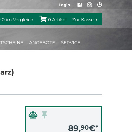
Login
0
im Vergleich
0
Artikel
Zur Kasse
TSCHEINE
ANGEBOTE
SERVICE
arz)
89,
€
90
*