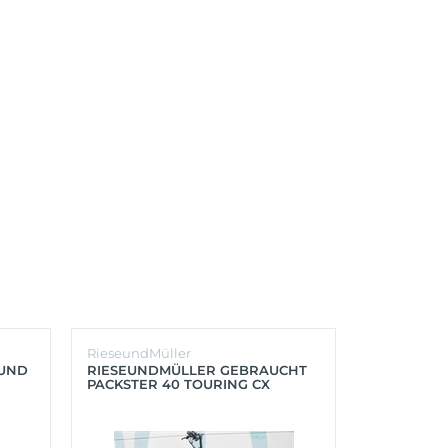
RieseundMüller
Burley
OUND
RIESEUNDMÜLLER GEBRAUCHT
BURLEY K
PACKSTER 40 TOURING CX
´LITE X 2 
500+ZUBEHÖR (RACING RED)
(AQUA)