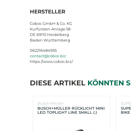
HERSTELLER
Coboc GmbH & Co. KG
Kurfürsten-Anlage 58
DE 69115 Heidelberg
Baden Württemberg
062216484955
contact@coboc.biz
https://www.coboc.biz/
DIESE ARTIKEL
KÖNNTEN S
Busch+Müller
SUP
BUSCH+MÜLLER RÜCKLICHT MINI
SUPE
LED TOPLIGHT LINE SMALL (.)
BIKE
(SC