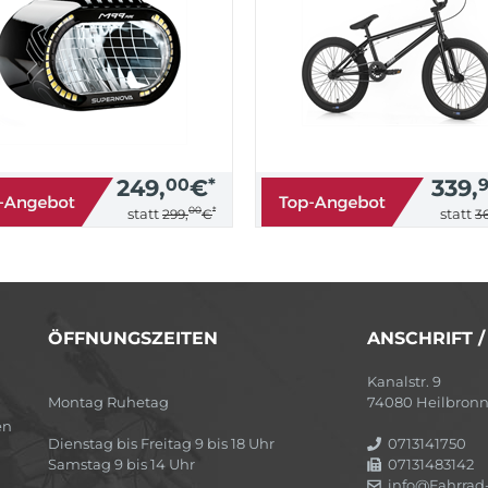
249,
00
€
*
339,
00
*
statt
statt
299,
€
36
ÖFFNUNGSZEITEN
ANSCHRIFT 
Kanalstr. 9
Montag Ruhetag
74080 Heilbron
en
Dienstag bis Freitag 9 bis 18 Uhr
0713141750
Samstag 9 bis 14 Uhr
07131483142
info@Fahrrad-