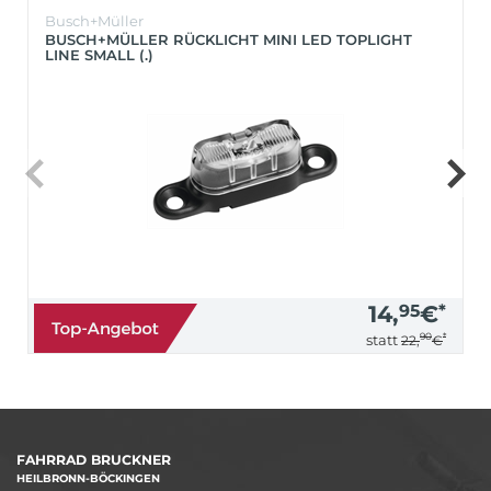
Busch+Müller
BUSCH+MÜLLER RÜCKLICHT MINI LED TOPLIGHT
LINE SMALL (.)
14,
95
€
*
90
*
statt
22,
€
FAHRRAD BRUCKNER
HEILBRONN-BÖCKINGEN