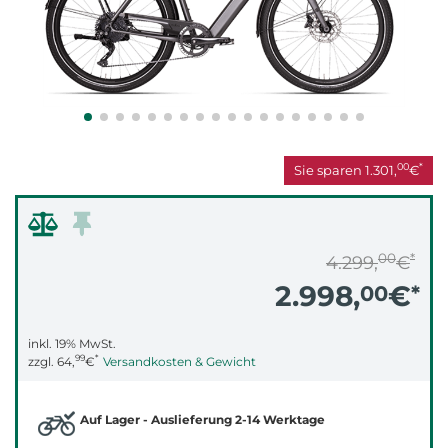
00
*
Sie sparen
1.301,
€
00
*
4.299,
€
2.998,
€
00
*
inkl. 19% MwSt.
99
*
zzgl.
64,
€
Versandkosten & Gewicht
Auf Lager - Auslieferung 2-14 Werktage