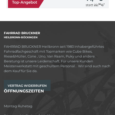
90
*
statt
22,
€
FAHRRAD BRUCKNER
HEILBRONN-BÖCKINGEN
FAHRRAD BRUCKNER Heilbronn seit 1983 Inhabergeführtes
Fahrradfachgeschäft mit Topmarken wie Cube Bikes,
Riese&Müller, Cone , Uno, Van Raam, Puky und andere.
Beratung ist unsere Leidenschaft. Für unsere Kunden
Meisterwerkstatt mit geschultem Personal. . Wir sind auch nach
dem Kauf für Sie da.
VERTRAG WIDERRUFEN
ÖFFNUNGSZEITEN
Montag Ruhetag