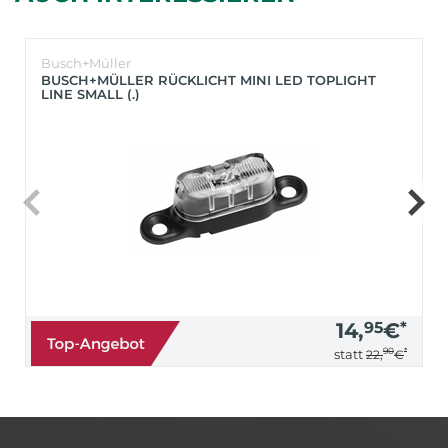
Busch+Müller
BUSCH+MÜLLER RÜCKLICHT MINI LED TOPLIGHT
LINE SMALL (.)
14,
95
€
*
90
*
statt
22,
€