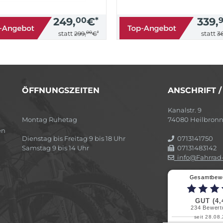
249,
00
€
*
339,
00
*
statt
statt
299,
€
36
ÖFFNUNGSZEITEN
ANSCHRIFT 
Kanalstr. 9
Montag Ruhetag
74080 Heilbron
en
Dienstag bis Freitag 9 bis 18 Uhr
0713141750
Samstag 9 bis 14 Uhr
07131483142
info@Fahrrad-
Gesamtbew
GUT (4,
234
Bewert
seit 28.08