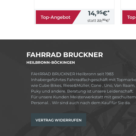
14,
95
€
*
90
*
statt
22,
€
FAHRRAD BRUCKNER
HEILBRONN-BÖCKINGEN
FAHRRAD BRUCKNER Heilbronn seit 1983
Inhabergeführtes Fahrradfachgeschäft mit Topmark
wie Cube Bikes, Riese&Müller, Cone , Uno, Van Raam,
Puky und andere. Beratung ist unsere Leidenschaft.
Für unsere Kunden Meisterwerkstatt mit geschultem
Personal. . Wir sind auch nach dem Kauf für Sie da.
VERTRAG WIDERRUFEN