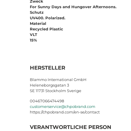
Zweck
For Sunny Days and Hungover Afternoons.
Schutz
UV400. Polarized.
Material
Recycled Plastic
VLT
15%
HERSTELLER
Blammo International GmbH
Heleneborgsgatan 3
SE 11731 Stockholm Sverige
00467066474498
customerservice@chpobrand.com
https://chpobrand.com/en-se/contact
VERANTWORTLICHE PERSON