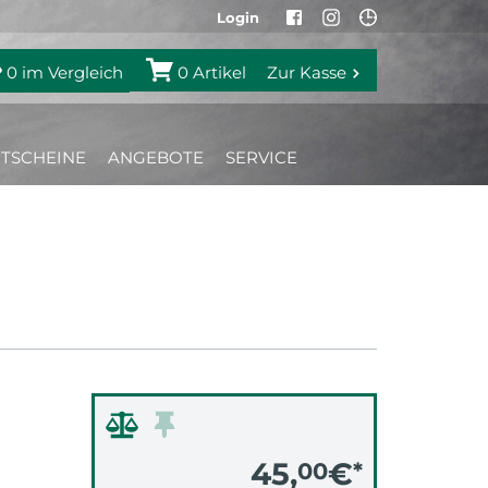
Login
0
im Vergleich
0
Artikel
Zur Kasse
TSCHEINE
ANGEBOTE
SERVICE
45,
€
00
*