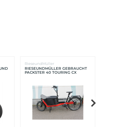
RieseundMüller
Burley
OUND
RIESEUNDMÜLLER GEBRAUCHT
BURLEY K
PACKSTER 40 TOURING CX
´LITE X 2 
500+ZUBEHÖR (RACING RED)
(AQUA)