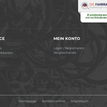
Elvir
Superschnelle und f
Pannenhilfe. Herzli
Ohne Ihre Hilfe wäre
Kundenbewe
weiterlesen
verschiedene
CE
MEIN KONTO
s
Login / Registrieren
nkkarten
Vergleichsliste
Homepage
Kontakt online
Impressum