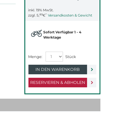
inkl. 19% MwSt.
89
*
zzgl.
5,
€
Versandkosten & Gewicht
Sofort Verfügbar 1 - 4
Werktage
IN DEN WARENKORB
RESERVIEREN & ABHOLEN