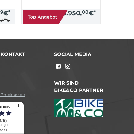
99
€
*
3.950,
00
€
*
99
*
9,
€
/ KONTAKT
SOCIAL MEDIA
n
WIR SIND
BIKE&CO PARTNER
Bruckner.de
⠇
ertung
4/5)
ungen
.2022