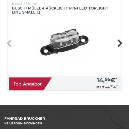
Busch+Müller
BUSCH+MÜLLER RÜCKLICHT MINI LED TOPLIGHT
LINE SMALL (.)
14,
95
€
*
90
*
statt
22,
€
FAHRRAD BRUCKNER
HEILBRONN-BÖCKINGEN