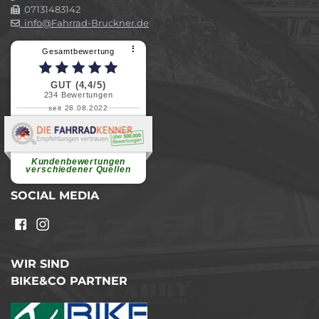
07131483142
info@Fahrrad-Bruckner.de
⠇
Gesamtbewertung
GUT (4,4/5)
234
Bewertungen
seit 28.08.2022
Elvira B.
Superschnelle und freundliche
Pannenhilfe. Herzlichen Dank.
Ohne Ihre Hilfe wäre...
Kundenbewertungen
weiterlesen
verschiedener Quellen
SOCIAL MEDIA
WIR SIND
BIKE&CO PARTNER