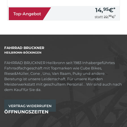
14,
95
€
*
90
*
statt
22,
€
FAHRRAD BRUCKNER
HEILBRONN-BÖCKINGEN
FAHRRAD BRUCKNER Heilbronn seit 1983 Inhabergeführtes
Fahrradfachgeschäft mit Topmarken wie Cube Bikes,
Riese&Müller, Cone , Uno, Van Raam, Puky und andere.
Beratung ist unsere Leidenschaft. Für unsere Kunden
Meisterwerkstatt mit geschultem Personal. . Wir sind auch nach
dem Kauf für Sie da.
VERTRAG WIDERRUFEN
ÖFFNUNGSZEITEN