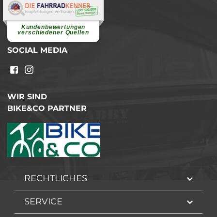
Elvira B.
Superschnelle und freundliche
Pannenhilfe. Herzlichen Dank.
Ohne Ihre Hilfe wäre...
Kundenbewertungen
weiterlesen
verschiedener Quellen
SOCIAL MEDIA
WIR SIND
BIKE&CO PARTNER
RECHTLICHES
SERVICE