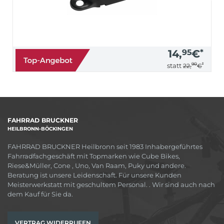
14,
95
€
*
90
*
statt
22,
€
FAHRRAD BRUCKNER
HEILBRONN-BÖCKINGEN
FAHRRAD BRUCKNER Heilbronn seit 1983 Inhabergeführtes
Fahrradfachgeschäft mit Topmarken wie Cube Bikes,
Riese&Müller, Cone , Uno, Van Raam, Puky und andere.
Beratung ist unsere Leidenschaft. Für unsere Kunden
Meisterwerkstatt mit geschultem Personal. . Wir sind auch nach
dem Kauf für Sie da.
VERTRAG WIDERRUFEN