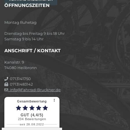
ÖFFNUNGSZEITEN
Montag Ruhetag
Dienstag bis Freitag 9 bis 18 Uhr
Samstag 9 bis 14 Uhr
ANSCHRIFT / KONTAKT
Kanalstr. 9
74080 Heilbronn
0713141750
07131483142
info@Fahrrad-Bruckner.de
⠇
Gesamtbewertung
GUT (4,4/5)
234
Bewertungen
seit 28.08.2022