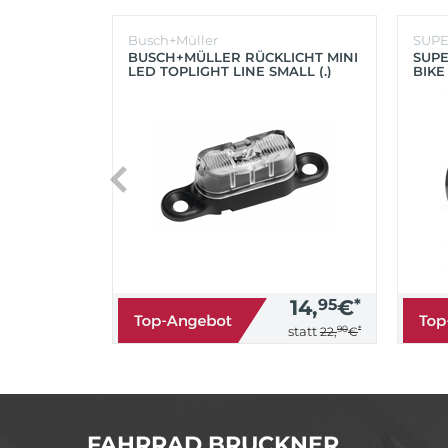
Busch+Müller
SUP
BUSCH+MÜLLER RÜCKLICHT MINI
SUPE
LED TOPLIGHT LINE SMALL (.)
BIKE
(SC
14,
95
€
*
90
*
statt
22,
€
FAHRRAD BRUCKNER