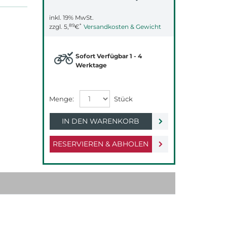
inkl. 19% MwSt.
89
*
zzgl.
5,
€
Versandkosten & Gewicht
Sofort Verfügbar 1 - 4
Werktage
IN DEN WARENKORB
RESERVIEREN & ABHOLEN