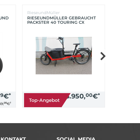
RieseundMüller
Burley
OUND
RIESEUNDMÜLLER GEBRAUCHT
BURLEY K
PACKSTER 40 TOURING CX
´LITE X 2 
500+ZUBEHÖR (RACING RED)
(AQUA)
99
€
*
3.950,
00
€
*
99
*
9,
€
/ KONTAKT
SOCIAL MEDIA