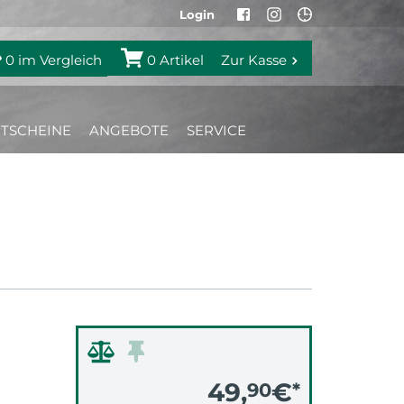
Login
0
im Vergleich
0
Artikel
Zur Kasse
TSCHEINE
ANGEBOTE
SERVICE
49,
€
90
*