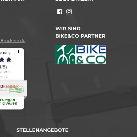
n
WIR SIND
BIKE&CO PARTNER
Bruckner.de
⠇
ertung
4/5)
ungen
.2022
a B.
reundliche
chen Dank.
...
rtungen
r Quellen
STELLENANGEBOTE