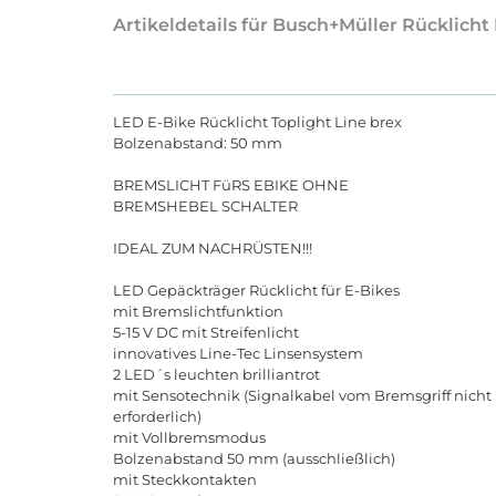
Artikeldetails für Busch+Müller Rücklich
LED E-Bike Rücklicht Toplight Line brex
Bolzenabstand: 50 mm
BREMSLICHT FüRS EBIKE OHNE
BREMSHEBEL SCHALTER
IDEAL ZUM NACHRÜSTEN!!!
LED Gepäckträger Rücklicht für E-Bikes
mit Bremslichtfunktion
5-15 V DC mit Streifenlicht
innovatives Line-Tec Linsensystem
2 LED´s leuchten brilliantrot
mit Sensotechnik (Signalkabel vom Bremsgriff nicht
erforderlich)
mit Vollbremsmodus
Bolzenabstand 50 mm (ausschließlich)
mit Steckkontakten