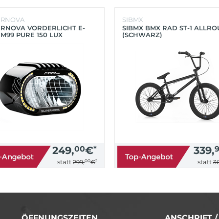
ERNOVA
SIBMX
RNOVA VORDERLICHT E-
SIBMX BMX RAD ST-1 ALLR
 M99 PURE 150 LUX
(SCHWARZ)
HWARZ)
249,
00
€
*
339,
00
*
statt
statt
299,
€
36
ÖFFNUNGSZEITEN
ANSCHRIFT 