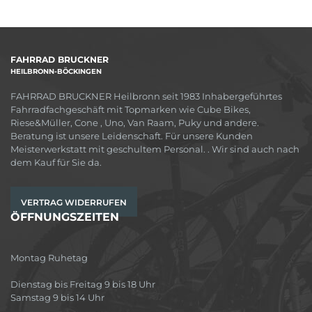
FAHRRAD BRUCKNER
HEILBRONN-BÖCKINGEN
FAHRRAD BRUCKNER Heilbronn seit 1983 Inhabergeführtes
Fahrradfachgeschäft mit Topmarken wie Cube Bikes,
Riese&Müller, Cone , Uno, Van Raam, Puky und andere.
Beratung ist unsere Leidenschaft. Für unsere Kunden
Meisterwerkstatt mit geschultem Personal. . Wir sind auch nach
dem Kauf für Sie da.
VERTRAG WIDERRUFEN
ÖFFNUNGSZEITEN
Montag Ruhetag
Dienstag bis Freitag 9 bis 18 Uhr
Samstag 9 bis 14 Uhr