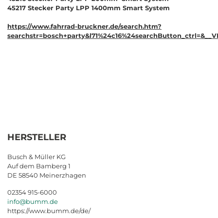
45217 Stecker Party LPP 1400mm Smart System
https://www.fahrrad-bruckner.de/search.htm?
searchstr=bosch+party&l71%24c16%24searchButton_ctrl=&__V
HERSTELLER
Busch & Müller KG
Auf dem Bamberg 1
DE 58540 Meinerzhagen
02354 915-6000
info@bumm.de
https://www.bumm.de/de/