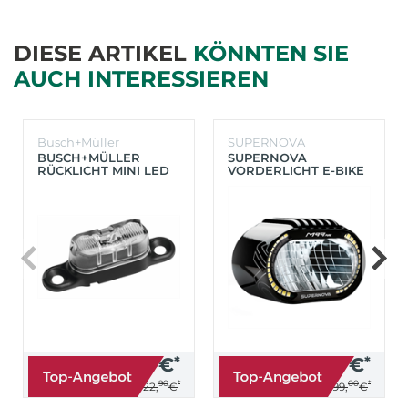
DIESE ARTIKEL
KÖNNTEN SIE
AUCH INTERESSIEREN
Busch+Müller
SUPERNOVA
BUSCH+MÜLLER
SUPERNOVA
RÜCKLICHT MINI LED
VORDERLICHT E-BIKE
TOPLIGHT LINE SMALL
M99 PURE 150 LUX
(.)
(SCHWARZ)
14,
95
€
*
249,
00
€
*
90
*
00
*
statt
statt
22,
€
299,
€