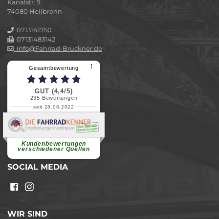
Kanalstr. 9
74080 Heilbronn
0713141750
07131483142
info@Fahrrad-Bruckner.de
⠇
Gesamtbewertung
GUT (4,4/5)
235
Bewertungen
seit 28.08.2022
Elvira B.
Superschnelle und freundliche
Pannenhilfe. Herzlichen Dank.
Ohne Ihre Hilfe wäre...
Kundenbewertungen
weiterlesen
verschiedener Quellen
SOCIAL MEDIA
WIR SIND