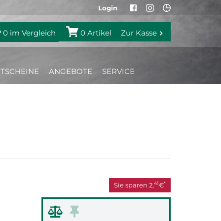
Login
0
im Vergleich
0
Artikel
Zur Kasse
TSCHEINE
ANGEBOTE
SERVICE
41
*
Sie sparen
2,
€