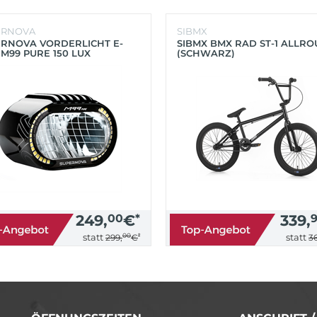
ERNOVA
SIBMX
RNOVA VORDERLICHT E-
SIBMX BMX RAD ST-1 ALLR
 M99 PURE 150 LUX
(SCHWARZ)
HWARZ)
249,
00
€
*
339,
00
*
statt
statt
299,
€
36