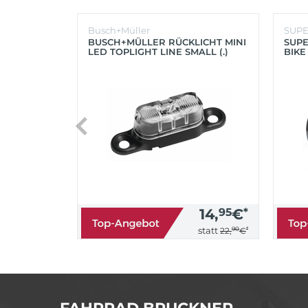
Busch+Müller
SUP
BUSCH+MÜLLER RÜCKLICHT MINI
SUPE
LED TOPLIGHT LINE SMALL (.)
BIKE
(SC
14,
95
€
*
90
*
statt
22,
€