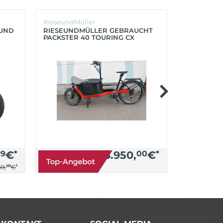
RieseundMüller
Burley
OUND
RIESEUNDMÜLLER GEBRAUCHT
BURLEY K
PACKSTER 40 TOURING CX
´LITE X 2 
500+ZUBEHÖR (RACING RED)
(AQUA)
99
€
*
3.950,
00
€
*
99
*
9,
€