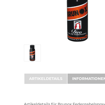
ARTIKELDETAILS
INFORMATIONE
Artikeldetails für Brunox Federgabelspra