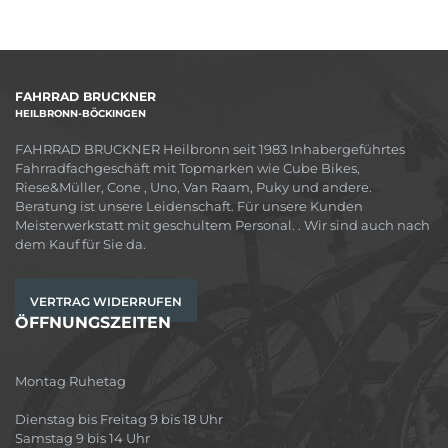
FAHRRAD BRUCKNER
HEILBRONN-BÖCKINGEN
FAHRRAD BRUCKNER Heilbronn seit 1983 Inhabergeführtes
Fahrradfachgeschäft mit Topmarken wie Cube Bikes,
Riese&Müller, Cone , Uno, Van Raam, Puky und andere.
Beratung ist unsere Leidenschaft. Für unsere Kunden
Meisterwerkstatt mit geschultem Personal. . Wir sind auch nach
dem Kauf für Sie da.
VERTRAG WIDERRUFEN
ÖFFNUNGSZEITEN
Montag Ruhetag
Dienstag bis Freitag 9 bis 18 Uhr
Samstag 9 bis 14 Uhr