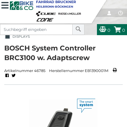
FAHRRAD BRUCKNER
HEILBRONN-BÖCKINGEN
0
0
DISPLAYS
BOSCH System Controller
BRC3100 w. Adaptscrew
Artikelnummer 46785
Herstellernummer EB1390001M