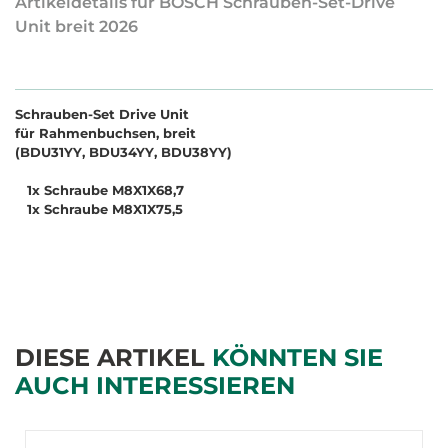
Artikeldetails für BOSCH Schrauben-Set-Drive
Unit breit 2026
Schrauben-Set Drive Unit
für Rahmenbuchsen, breit
(BDU31YY, BDU34YY, BDU38YY)
1x Schraube M8X1X68,7
1x Schraube M8X1X75,5
DIESE ARTIKEL
KÖNNTEN SIE
AUCH INTERESSIEREN