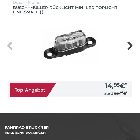
Busch+Müller
BUSCH+MÜLLER RÜCKLICHT MINI LED TOPLIGHT
LINE SMALL (.)
14,
95
€
*
90
*
statt
22,
€
FAHRRAD BRUCKNER
HEILBRONN-BÖCKINGEN