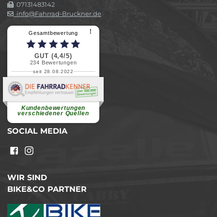
07131483142
info@Fahrrad-Bruckner.de
⠇
Gesamtbewertung
GUT (4,4/5)
234
Bewertungen
seit 28.08.2022
Elvira B.
Superschnelle und freundliche
Pannenhilfe. Herzlichen Dank.
Ohne Ihre Hilfe wäre...
Kundenbewertungen
weiterlesen
verschiedener Quellen
SOCIAL MEDIA
WIR SIND
BIKE&CO PARTNER