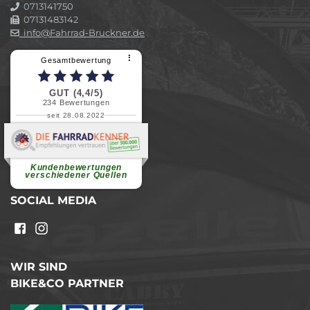
0713141750
07131483142
info@Fahrrad-Bruckner.de
⠇
Gesamtbewertung
GUT (4,4/5)
234
Bewertungen
seit 28.08.2022
Elvira B.
Superschnelle und freundliche
Pannenhilfe. Herzlichen Dank.
Ohne Ihre Hilfe wäre...
Kundenbewertungen
weiterlesen
verschiedener Quellen
SOCIAL MEDIA
WIR SIND
BIKE&CO PARTNER