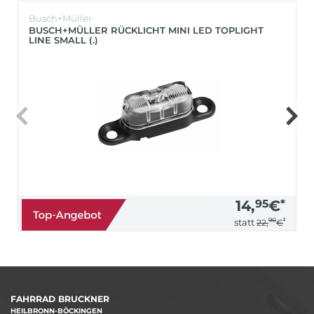
Busch+Müller
BUSCH+MÜLLER RÜCKLICHT MINI LED TOPLIGHT
LINE SMALL (.)
14,
95
€
*
90
*
statt
22,
€
FAHRRAD BRUCKNER
HEILBRONN-BÖCKINGEN