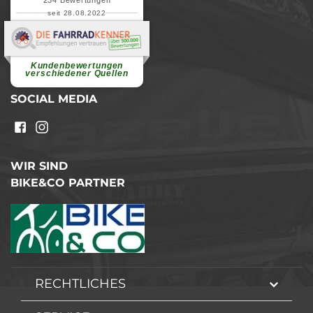
seit 28.08.2022
Elvira B.
Superschnelle und freundliche
Pannenhilfe. Herzlichen Dank.
Ohne Ihre Hilfe wäre...
Kundenbewertungen
weiterlesen
verschiedener Quellen
SOCIAL MEDIA
WIR SIND
BIKE&CO PARTNER
RECHTLICHES