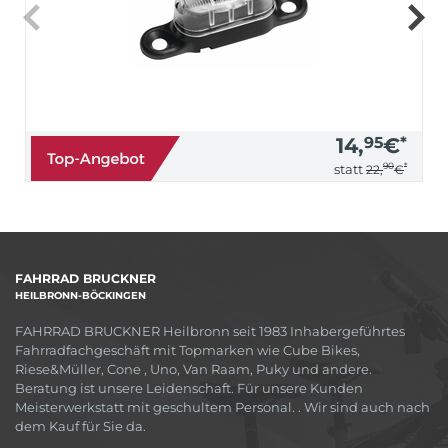
14,
95
€
*
90
*
statt
22,
€
FAHRRAD BRUCKNER
HEILBRONN-BÖCKINGEN
FAHRRAD BRUCKNER Heilbronn seit 1983 Inhabergeführtes
Fahrradfachgeschäft mit Topmarken wie Cube Bikes,
Riese&Müller, Cone , Uno, Van Raam, Puky und andere.
Beratung ist unsere Leidenschaft. Für unsere Kunden
Meisterwerkstatt mit geschultem Personal. . Wir sind auch nach
dem Kauf für Sie da.