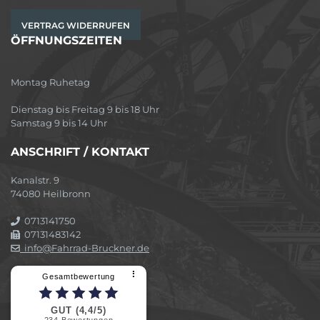
VERTRAG WIDERRUFEN
ÖFFNUNGSZEITEN
Montag Ruhetag
Dienstag bis Freitag 9 bis 18 Uhr
Samstag 9 bis 14 Uhr
ANSCHRIFT / KONTAKT
Kanalstr. 9
74080 Heilbronn
0713141750
07131483142
info@Fahrrad-Bruckner.de
⠇
Gesamtbewertung
GUT (4,4/5)
234
Bewertungen