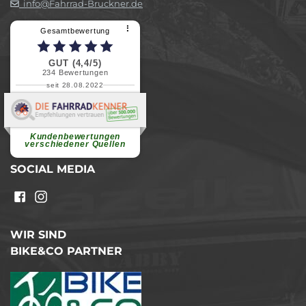
info@Fahrrad-Bruckner.de
⠇
Gesamtbewertung
GUT (4,4/5)
234
Bewertungen
seit 28.08.2022
Elvira B.
Superschnelle und freundliche
Pannenhilfe. Herzlichen Dank.
Ohne Ihre Hilfe wäre...
Kundenbewertungen
weiterlesen
verschiedener Quellen
SOCIAL MEDIA
WIR SIND
BIKE&CO PARTNER