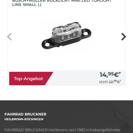
BUSCH+MÜLLER RÜCKLICHT MINI LED TOPLIGHT
LINE SMALL (.)
14,
95
€
*
90
*
statt
22,
€
FAHRRAD BRUCKNER
HEILBRONN-BÖCKINGEN
FAHRRAD BRUCKNER Heilbronn seit 1983 Inhabergeführtes