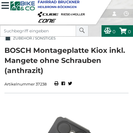
FAHRRAD BRUCKNER
HEILBRONN-BÖCKINGEN
0
0
ZUBEHÖR / SONSTIGES
BOSCH Montageplatte Kiox inkl.
Mangete ohne Schrauben
(anthrazit)
Artikelnummer 37238