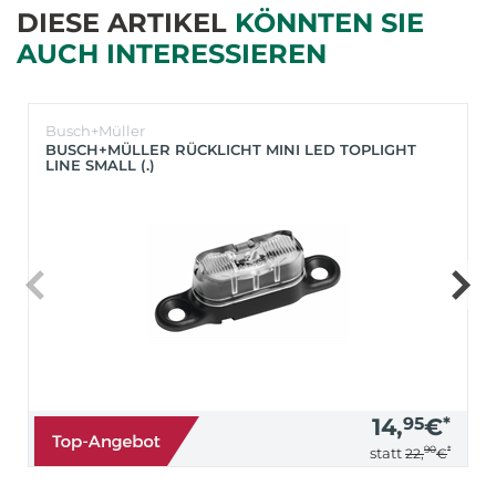
DIESE ARTIKEL
KÖNNTEN SIE
AUCH INTERESSIEREN
Busch+Müller
BUSCH+MÜLLER RÜCKLICHT MINI LED TOPLIGHT
LINE SMALL (.)
14,
95
€
*
90
*
statt
22,
€