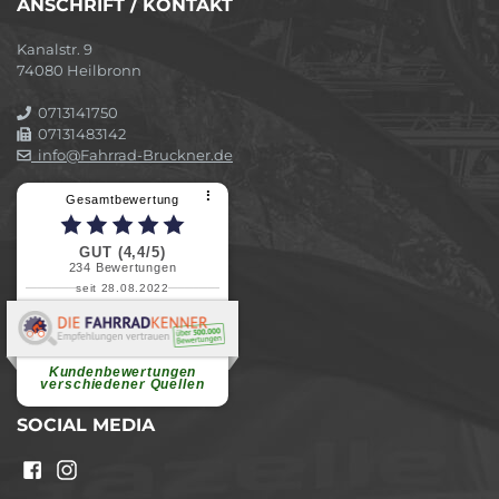
ANSCHRIFT / KONTAKT
Kanalstr. 9
74080 Heilbronn
0713141750
07131483142
info@Fahrrad-Bruckner.de
⠇
Gesamtbewertung
GUT (4,4/5)
234
Bewertungen
seit 28.08.2022
Elvira B.
Superschnelle und freundliche
Pannenhilfe. Herzlichen Dank.
Ohne Ihre Hilfe wäre...
Kundenbewertungen
weiterlesen
verschiedener Quellen
SOCIAL MEDIA