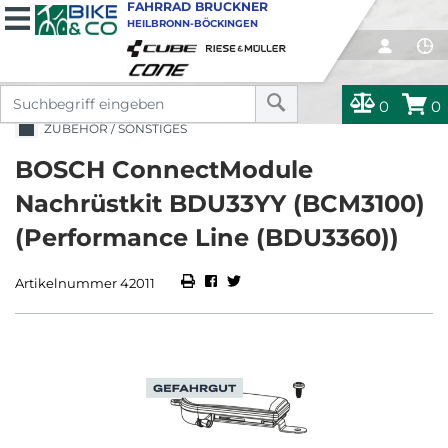
FAHRRAD BRUCKNER
HEILBRONN-BÖCKINGEN
0
0
ZUBEHÖR / SONSTIGES
BOSCH ConnectModule
Nachrüstkit BDU33YY (BCM3100)
(Performance Line (BDU3360))
Artikelnummer 42011