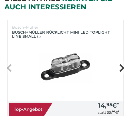
AUCH INTERESSIEREN
Busch+Müller
BUSCH+MÜLLER RÜCKLICHT MINI LED TOPLIGHT
LINE SMALL (.)
14,
95
€
*
90
*
statt
22,
€