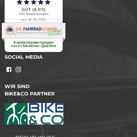
GUT (4,4/5)
234
Bewertungen
seit 28.08.2022
Elvira B.
Superschnelle und freundliche
Pannenhilfe. Herzlichen Dank.
Ohne Ihre Hilfe wäre...
Kundenbewertungen
weiterlesen
verschiedener Quellen
SOCIAL MEDIA
WIR SIND
BIKE&CO PARTNER