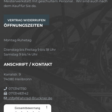
Meisterwerkstatt mit geschultem Personal. . Wir sind auch nach
dem Kauf für Sie da.
VERTRAG WIDERRUFEN
ÖFFNUNGSZEITEN
Montag Ruhetag
Dienstag bis Freitag 9 bis 18 Uhr
Samstag 9 bis 14 Uhr
ANSCHRIFT / KONTAKT
Kanalstr. 9
74080 Heilbronn
0713141750
07131483142
info@Fahrrad-Bruckner.de
⠇
Gesamtbewertung