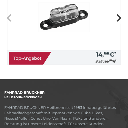
14,
95
€
*
90
*
statt
22,
€
FAHRRAD BRUCKNER
HEILBRONN-BÖCKINGEN
FAHRRAD BRUCKNER Heilbronn seit 1983 Inhabergeführtes
Fahrradfachgeschäft mit Topmarken wie Cube Bikes,
Riese&Müller, Cone , Uno, Van Raam, Puky und andere.
Beratung ist unsere Leidenschaft. Für unsere Kunden