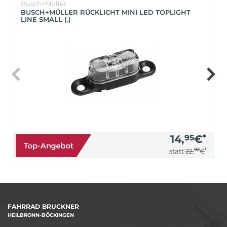
Busch+Müller
BUSCH+MÜLLER RÜCKLICHT MINI LED TOPLIGHT
LINE SMALL (.)
14,
95
€
*
90
*
statt
22,
€
FAHRRAD BRUCKNER
HEILBRONN-BÖCKINGEN