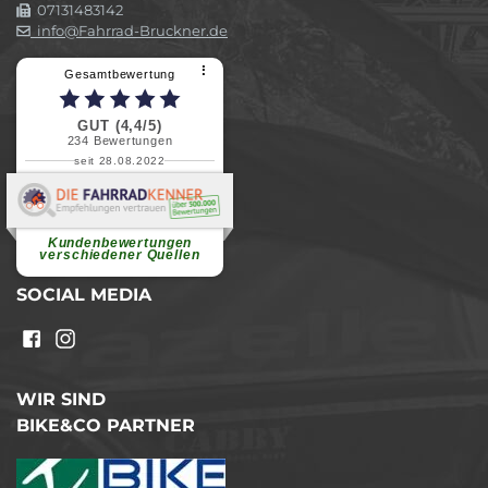
07131483142
info@Fahrrad-Bruckner.de
⠇
Gesamtbewertung
GUT (4,4/5)
234
Bewertungen
seit 28.08.2022
Elvira B.
Superschnelle und freundliche
Pannenhilfe. Herzlichen Dank.
Ohne Ihre Hilfe wäre...
Kundenbewertungen
weiterlesen
verschiedener Quellen
SOCIAL MEDIA
WIR SIND
BIKE&CO PARTNER