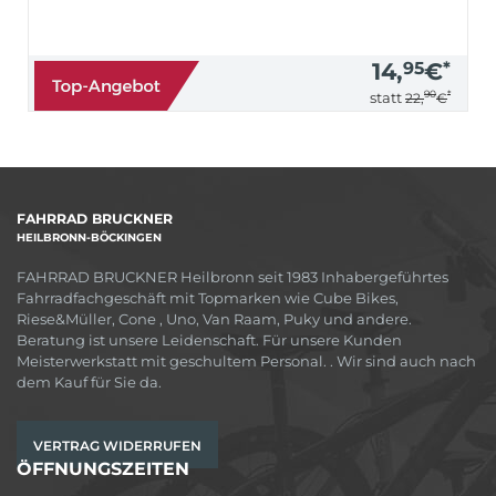
14,
95
€
*
90
*
statt
22,
€
FAHRRAD BRUCKNER
HEILBRONN-BÖCKINGEN
FAHRRAD BRUCKNER Heilbronn seit 1983 Inhabergeführtes
Fahrradfachgeschäft mit Topmarken wie Cube Bikes,
Riese&Müller, Cone , Uno, Van Raam, Puky und andere.
Beratung ist unsere Leidenschaft. Für unsere Kunden
Meisterwerkstatt mit geschultem Personal. . Wir sind auch nach
dem Kauf für Sie da.
VERTRAG WIDERRUFEN
ÖFFNUNGSZEITEN