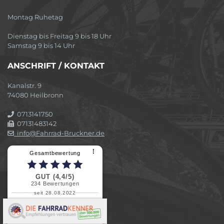
Montag Ruhetag
Dienstag bis Freitag 9 bis 18 Uhr
Samstag 9 bis 14 Uhr
ANSCHRIFT / KONTAKT
Kanalstr. 9
74080 Heilbronn
0713141750
07131483142
info@Fahrrad-Bruckner.de
⠇
Gesamtbewertung
GUT (4,4/5)
234
Bewertungen
seit 28.08.2022
Elvira B.
Superschnelle und freundliche
Pannenhilfe. Herzlichen Dank.