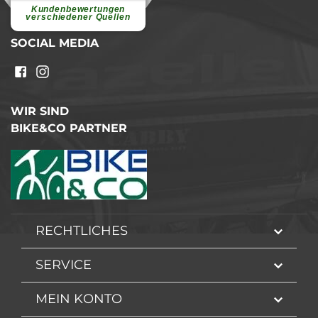
Ohne Ihre Hilfe wäre...
Kundenbewertungen
weiterlesen
verschiedener Quellen
SOCIAL MEDIA
WIR SIND
BIKE&CO PARTNER
RECHTLICHES
SERVICE
MEIN KONTO