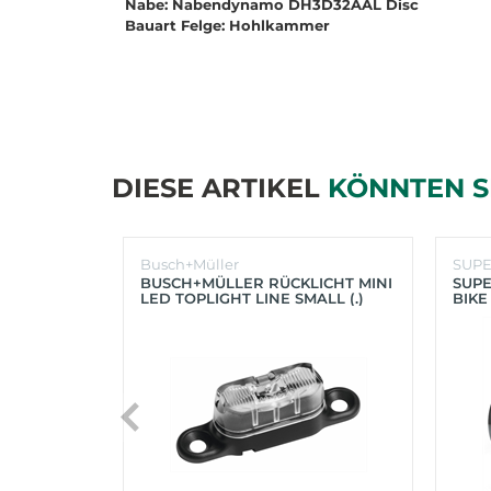
Nabe: Nabendynamo DH3D32AAL Disc
Bauart Felge: Hohlkammer
DIESE ARTIKEL
KÖNNTEN S
Busch+Müller
SUP
BUSCH+MÜLLER RÜCKLICHT MINI
SUPE
LED TOPLIGHT LINE SMALL (.)
BIKE
(SC