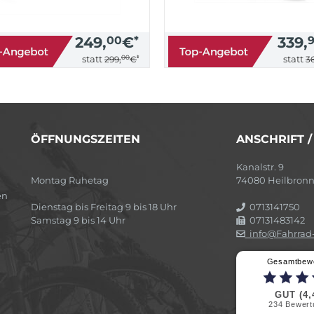
249,
00
€
*
339,
00
*
statt
statt
299,
€
36
ÖFFNUNGSZEITEN
ANSCHRIFT 
Kanalstr. 9
Montag Ruhetag
74080 Heilbron
en
Dienstag bis Freitag 9 bis 18 Uhr
0713141750
Samstag 9 bis 14 Uhr
07131483142
info@Fahrrad-
Gesamtbew
GUT (4,
234
Bewert