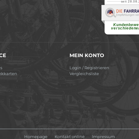
seit 28.08
Elvir
Superschnelle und f
Pannenhilfe. Herzli
Ohne Ihre Hilfe wäre
Kundenbewe
weiterlesen
verschiedene
CE
MEIN KONTO
s
Login / Registrieren
nkkarten
Vergleichsliste
Homepage
Kontakt online
Impressum