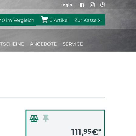
Login
0
im Vergleich
0
Artikel
Zur Kasse
TSCHEINE
ANGEBOTE
SERVICE
111,
€
95
*