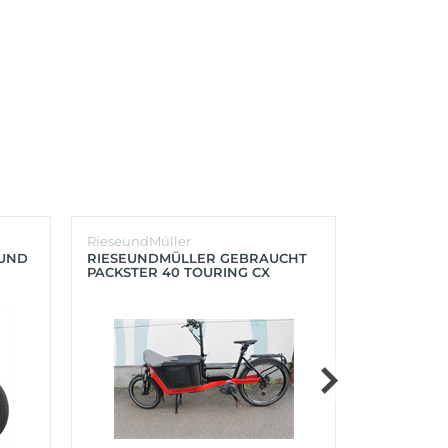
RieseundMüller
Burley
OUND
RIESEUNDMÜLLER GEBRAUCHT
BURLEY K
PACKSTER 40 TOURING CX
´LITE X 2 
500+ZUBEHÖR (RACING RED)
(AQUA)