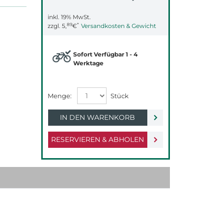
inkl. 19% MwSt.
89
*
zzgl.
5,
€
Versandkosten & Gewicht
Sofort Verfügbar 1 - 4
Werktage
IN DEN WARENKORB
RESERVIEREN & ABHOLEN