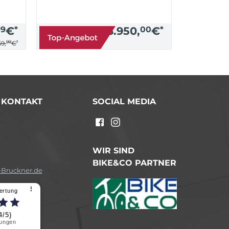
99
€
*
3.950,
00
€
*
99
*
9,
€
/ KONTAKT
SOCIAL MEDIA
n
WIR SIND
BIKE&CO PARTNER
Bruckner.de
⠇
ertung
4/5)
ungen