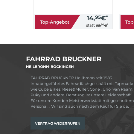
14,
95
€
*
90
*
statt
22,
€
FAHRRAD BRUCKNER
HEILBRONN-BÖCKINGEN
FAHRRAD BRUCKNER Heilbronn seit 1983
Inhabergeführtes Fahrradfachgeschäft mit Topmark
wie Cube Bikes, Riese&Müller, Cone , Uno, Van Raam,
Puky und andere. Beratung ist unsere Leidenschaft.
Für unsere Kunden Meisterwerkstatt mit geschultem
Personal. . Wir sind auch nach dem Kauf für Sie da.
VERTRAG WIDERRUFEN