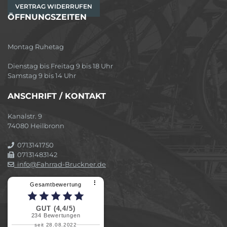
VERTRAG WIDERRUFEN
ÖFFNUNGSZEITEN
Montag Ruhetag
Dienstag bis Freitag 9 bis 18 Uhr
Samstag 9 bis 14 Uhr
ANSCHRIFT / KONTAKT
Kanalstr. 9
74080 Heilbronn
0713141750
07131483142
info@Fahrrad-Bruckner.de
⠇
Gesamtbewertung
GUT (4,4/5)
234
Bewertungen
seit 28.08.2022