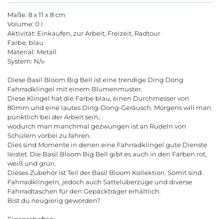
Maße: 8 x 11 x 8 cm
Volume: 0 l
Aktivität: Einkaufen, zur Arbeit, Freizeit, Radtour
Farbe: blau
Material: Metall
System: N/v
Diese Basil Bloom Big Bell ist eine trendige Ding Dong
Fahrradklingel mit einem Blumenmuster.
Diese Klingel hat die Farbe blau, einen Durchmesser von
80mm und eine lautes Ding-Dong-Geräusch. Morgens will man
pünktlich bei der Arbeit sein,
wodurch man manchmal gezwungen ist an Rudeln von
Schülern vorbei zu fahren.
Dies sind Momente in denen eine Fahrradklingel gute Dienste
leistet. Die Basil Bloom Big Bell gibt es auch in den Farben rot,
weiß und grün.
Dieses Zubehör ist Teil der Basil Bloom Kollektion. Somit sind
Fahrradklingeln, jedoch auch Sattelüberzüge und diverse
Fahrradtaschen für den Gepäckträger erhältlich.
Bist du neugierig geworden?
Eigenschaften: