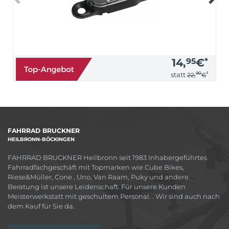
14,
95
€
*
90
*
statt
22,
€
FAHRRAD BRUCKNER
HEILBRONN-BÖCKINGEN
FAHRRAD BRUCKNER Heilbronn seit 1983 Inhabergeführtes
Fahrradfachgeschäft mit Topmarken wie Cube Bikes,
Riese&Müller, Cone , Uno, Van Raam, Puky und andere.
Beratung ist unsere Leidenschaft. Für unsere Kunden
Meisterwerkstatt mit geschultem Personal. . Wir sind auch nach
dem Kauf für Sie da.