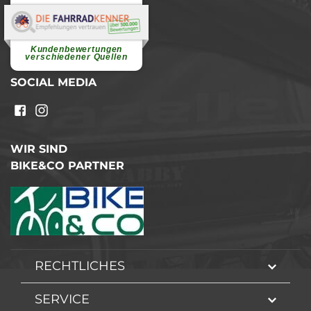
Elvira B.
Superschnelle und freundliche
Pannenhilfe. Herzlichen Dank.
Ohne Ihre Hilfe wäre...
Kundenbewertungen
weiterlesen
verschiedener Quellen
SOCIAL MEDIA
WIR SIND
BIKE&CO PARTNER
RECHTLICHES
SERVICE