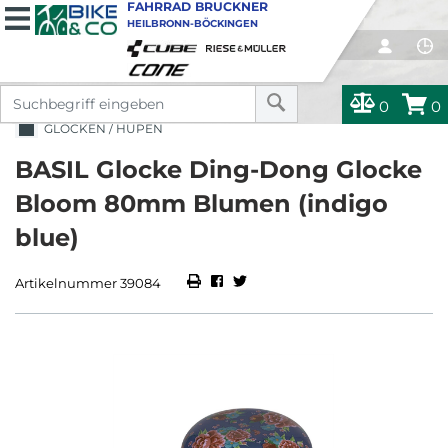
FAHRRAD BRUCKNER
HEILBRONN-BÖCKINGEN
0
0
GLOCKEN / HUPEN
BASIL Glocke Ding-Dong Glocke
Bloom 80mm Blumen (indigo
blue)
Artikelnummer 39084