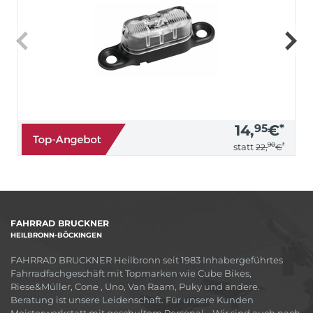
14,
95
€
*
90
*
statt
22,
€
FAHRRAD BRUCKNER
HEILBRONN-BÖCKINGEN
FAHRRAD BRUCKNER Heilbronn seit 1983 Inhabergeführtes
Fahrradfachgeschäft mit Topmarken wie Cube Bikes,
Riese&Müller, Cone , Uno, Van Raam, Puky und andere.
Beratung ist unsere Leidenschaft. Für unsere Kunden
Meisterwerkstatt mit geschultem Personal. . Wir sind auch nach