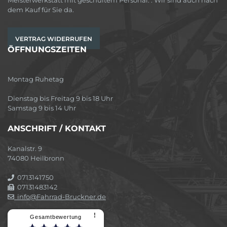
dem Kauf für Sie da.
VERTRAG WIDERRUFEN
ÖFFNUNGSZEITEN
Montag Ruhetag
Dienstag bis Freitag 9 bis 18 Uhr
Samstag 9 bis 14 Uhr
ANSCHRIFT / KONTAKT
Kanalstr. 9
74080 Heilbronn
0713141750
07131483142
info@Fahrrad-Bruckner.de
⠇
Gesamtbewertung