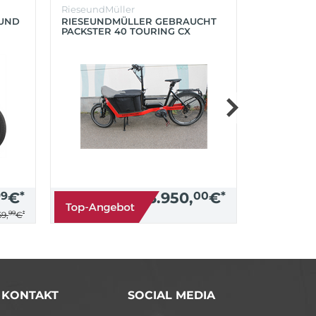
RieseundMüller
Burley
OUND
RIESEUNDMÜLLER GEBRAUCHT
BURLEY K
PACKSTER 40 TOURING CX
´LITE X 2 
500+ZUBEHÖR (RACING RED)
(AQUA)
99
€
*
3.950,
00
€
*
99
*
9,
€
/ KONTAKT
SOCIAL MEDIA