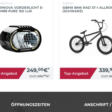
ERNOVA
SIBMX
RNOVA VORDERLICHT E-
SIBMX BMX RAD ST-1 ALLR
 M99 PURE 150 LUX
(SCHWARZ)
HWARZ)
249,
00
€
*
339,
00
*
statt
statt
299,
€
36
ÖFFNUNGSZEITEN
ANSCHRIFT 