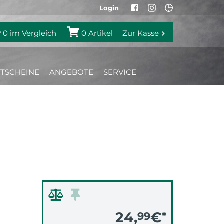
Login
0
im Vergleich
0
Artikel
Zur Kasse
TSCHEINE
ANGEBOTE
SERVICE
24,
€
99
*