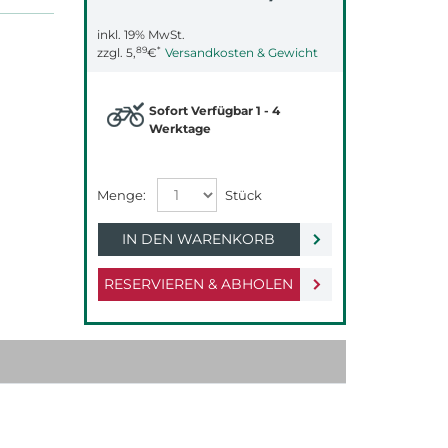
inkl. 19% MwSt.
89
*
zzgl.
5,
€
Versandkosten & Gewicht
Sofort Verfügbar 1 - 4
Werktage
IN DEN WARENKORB
RESERVIEREN & ABHOLEN