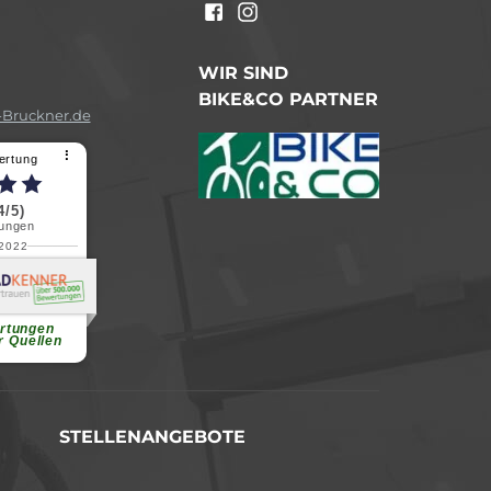
n
WIR SIND
BIKE&CO PARTNER
Bruckner.de
⠇
ertung
4/5)
ungen
.2022
a B.
reundliche
chen Dank.
...
rtungen
r Quellen
STELLENANGEBOTE