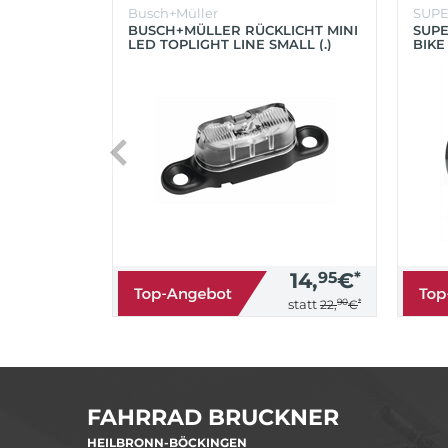
Busch+Müller
SUP
BUSCH+MÜLLER RÜCKLICHT MINI
SUPE
LED TOPLIGHT LINE SMALL (.)
BIKE
(SC
14,
95
€
*
90
*
statt
22,
€
FAHRRAD BRUCKNER
HEILBRONN-BÖCKINGEN